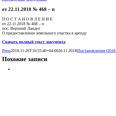
от 22.11.2018 № 468 – п
П О С Т А Н О В Л Е Н И Е
от 22.11.2018 № 468 – п
пос. Верхний Ландех
О предоставлении земельного участка в аренду
Скачать полный текст документа
Press
2018-11-26T16:55:40+04:00
26.11.2018
|
Постановления (2018
Похожие записи