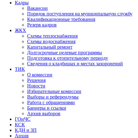
Кадры
Вакансии
Порядок поступления на муниципальную службу
Квалификационные требования
Резерв кадров
ЖКХ
Схемы теплоснабжения
Схемы водоснабжения
Капитальный ремонт
Долгосрочные целевые программы
Подготовка к отопительному периоду
Сведения о кладбищах и местах захоронений
ТИК
О комиссии
Решения
Новости
Избирательные комиссии
Выборы и референдумы
Работа с обращениями
Баннеры и ссылки
Архив выборов
ГОиЧС
КСК
КДН и ЗП
Архив