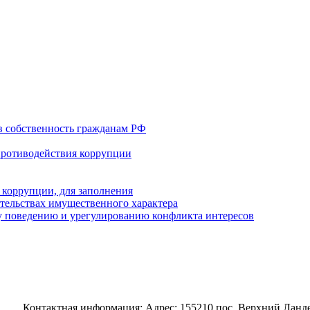
в собственность гражданам РФ
противодействия коррупции
 коррупции, для заполнения
ательствах имущественного характера
 поведению и урегулированию конфликта интересов
Контактная информация: Адрес: 155210 пос. Верхний Ландех,