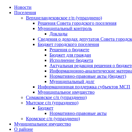
Skip
Новости
to
Поселения
content
Верхнеландеховское г/п (упразднено)
Решения Совета городского поселения
Муниципальный контроль
Доклады
Сведения о доходах депутатов Совета городск
Бюджет городского поселения
Решения о бюджете
Бюджет для граждан
Исполнение бюджета
Актуальная редакция решения о бюджет
Информационно-аналитические матери
Нормативно-правовые акты (бюджет)
Муниципальный долг
Информационная поддержка субъектов МСП
Муниципальное имущество
Симаковское с/п (упразднено)
Мытское с/п (упразднено)
Бюджет
Нормативно-правовые акты
Кромское с/п (упразднено)
Муниципальное имущество
О районе