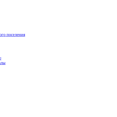
ого поселения
е
алы