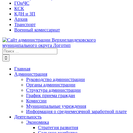
ГОиЧС
КСК
КДН и ЗП
Архив
Транспорт
Военный комиссариат
Результат
поиска:
Главная
Администрация
Руководство администрации
Органы администрации
Структура администрации
График приема граждан
Комиссии
Муниципальные учреждения
Информация о среднемесячной заработной плате
Деятельность
Экономика
Стратегия развития
Сельское хозяйство