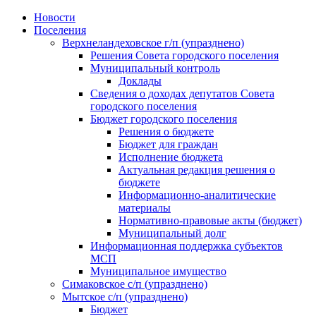
Skip
Новости
to
Поселения
content
Верхнеландеховское г/п (упразднено)
Решения Совета городского поселения
Муниципальный контроль
Доклады
Сведения о доходах депутатов Совета
городского поселения
Бюджет городского поселения
Решения о бюджете
Бюджет для граждан
Исполнение бюджета
Актуальная редакция решения о
бюджете
Информационно-аналитические
материалы
Нормативно-правовые акты (бюджет)
Муниципальный долг
Информационная поддержка субъектов
МСП
Муниципальное имущество
Симаковское с/п (упразднено)
Мытское с/п (упразднено)
Бюджет