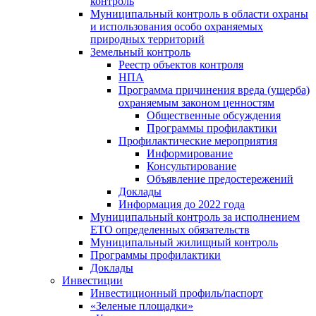
контроль
Муниципальный контроль в области охраны
и использования особо охраняемых
природных территорий
Земельный контроль
Реестр объектов контроля
НПА
Программа причинения вреда (ущерба)
охраняемым законом ценностям
Общественные обсуждения
Программы профилактики
Профилактические мероприятия
Информирование
Консультирование
Объявление предостережений
Доклады
Информация до 2022 года
Муниципальный контроль за исполнением
ЕТО определенных обязательств
Муниципальный жилищный контроль
Программы профилактики
Доклады
Инвестиции
Инвестиционный профиль/паспорт
«Зеленые площадки»