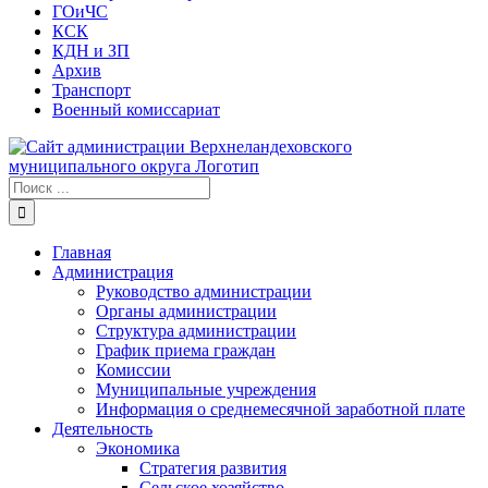
ГОиЧС
КСК
КДН и ЗП
Архив
Транспорт
Военный комиссариат
Результат
поиска:
Главная
Администрация
Руководство администрации
Органы администрации
Структура администрации
График приема граждан
Комиссии
Муниципальные учреждения
Информация о среднемесячной заработной плате
Деятельность
Экономика
Стратегия развития
Сельское хозяйство