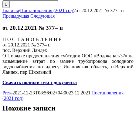
поиска:
Главная
/
Постановления (2021 год)
/
от 20.12.2021 № 377– п
Предыдущая
Следующая
от 20.12.2021 № 377– п
П О С Т А Н О В Л Е Н И Е
от 20.12.2021 № 377– п
пос. Верхний Ландех
О Порядке предоставления субсидии ООО «Водоканал-37» на
возмещение затрат по замене трубопровода холодного
водоснабжения по адресу: Ивановская область, п.Верхний
Ландех, пер.Школьный
Скачать полный текст документа
Press
2021-12-23T08:56:02+04:00
23.12.2021
|
Постановления
(2021 год)
|
Похожие записи