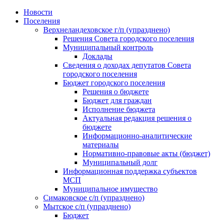
Skip
Новости
to
Поселения
content
Верхнеландеховское г/п (упразднено)
Решения Совета городского поселения
Муниципальный контроль
Доклады
Сведения о доходах депутатов Совета
городского поселения
Бюджет городского поселения
Решения о бюджете
Бюджет для граждан
Исполнение бюджета
Актуальная редакция решения о
бюджете
Информационно-аналитические
материалы
Нормативно-правовые акты (бюджет)
Муниципальный долг
Информационная поддержка субъектов
МСП
Муниципальное имущество
Симаковское с/п (упразднено)
Мытское с/п (упразднено)
Бюджет