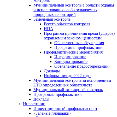
контроль
Муниципальный контроль в области охраны
и использования особо охраняемых
природных территорий
Земельный контроль
Реестр объектов контроля
НПА
Программа причинения вреда (ущерба)
охраняемым законом ценностям
Общественные обсуждения
Программы профилактики
Профилактические мероприятия
Информирование
Консультирование
Объявление предостережений
Доклады
Информация до 2022 года
Муниципальный контроль за исполнением
ЕТО определенных обязательств
Муниципальный жилищный контроль
Программы профилактики
Доклады
Инвестиции
Инвестиционный профиль/паспорт
«Зеленые площадки»