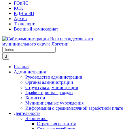
ГОиЧС
КСК
КДН и ЗП
Архив
Транспорт
Военный комиссариат
Результат
поиска:
Главная
Администрация
Руководство администрации
Органы администрации
Структура администрации
График приема граждан
Комиссии
Муниципальные учреждения
Информация о среднемесячной заработной плате
Деятельность
Экономика
Стратегия развития
Сельское хозяйство