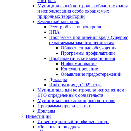
контроль
Муниципальный контроль в области охраны
и использования особо охраняемых
природных территорий
Земельный контроль
Реестр объектов контроля
НПА
Программа причинения вреда (ущерба)
охраняемым законом ценностям
Общественные обсуждения
Программы профилактики
Профилактические мероприятия
Информирование
Консультирование
Объявление предостережений
Доклады
Информация до 2022 года
Муниципальный контроль за исполнением
ЕТО определенных обязательств
Муниципальный жилищный контроль
Программы профилактики
Доклады
Инвестиции
Инвестиционный профиль/паспорт
«Зеленые площадки»