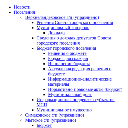
Skip
Новости
to
Поселения
content
Верхнеландеховское г/п (упразднено)
Решения Совета городского поселения
Муниципальный контроль
Доклады
Сведения о доходах депутатов Совета
городского поселения
Бюджет городского поселения
Решения о бюджете
Бюджет для граждан
Исполнение бюджета
Актуальная редакция решения о
бюджете
Информационно-аналитические
материалы
Нормативно-правовые акты (бюджет)
Муниципальный долг
Информационная поддержка субъектов
МСП
Муниципальное имущество
Симаковское с/п (упразднено)
Мытское с/п (упразднено)
Бюджет