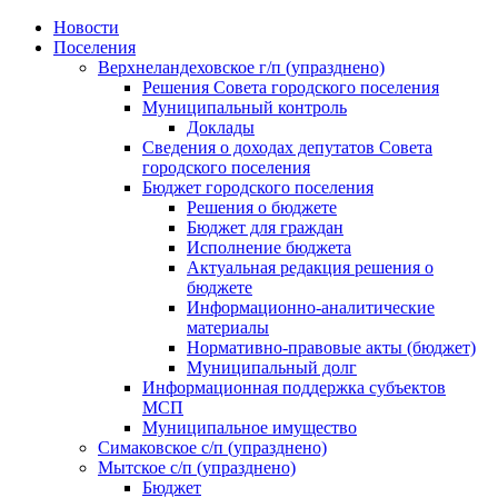
Skip
Новости
to
Поселения
content
Верхнеландеховское г/п (упразднено)
Решения Совета городского поселения
Муниципальный контроль
Доклады
Сведения о доходах депутатов Совета
городского поселения
Бюджет городского поселения
Решения о бюджете
Бюджет для граждан
Исполнение бюджета
Актуальная редакция решения о
бюджете
Информационно-аналитические
материалы
Нормативно-правовые акты (бюджет)
Муниципальный долг
Информационная поддержка субъектов
МСП
Муниципальное имущество
Симаковское с/п (упразднено)
Мытское с/п (упразднено)
Бюджет