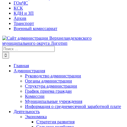
ГОиЧС
КСК
КДН и ЗП
Архив
Транспорт
Военный комиссариат
Результат
поиска:
Главная
Администрация
Руководство администрации
Органы администрации
Структура администрации
График приема граждан
Комиссии
Муниципальные учреждения
Информация о среднемесячной заработной плате
Деятельность
Экономика
Стратегия развития
Сельское хозяйство