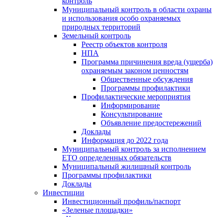
контроль
Муниципальный контроль в области охраны
и использования особо охраняемых
природных территорий
Земельный контроль
Реестр объектов контроля
НПА
Программа причинения вреда (ущерба)
охраняемым законом ценностям
Общественные обсуждения
Программы профилактики
Профилактические мероприятия
Информирование
Консультирование
Объявление предостережений
Доклады
Информация до 2022 года
Муниципальный контроль за исполнением
ЕТО определенных обязательств
Муниципальный жилищный контроль
Программы профилактики
Доклады
Инвестиции
Инвестиционный профиль/паспорт
«Зеленые площадки»