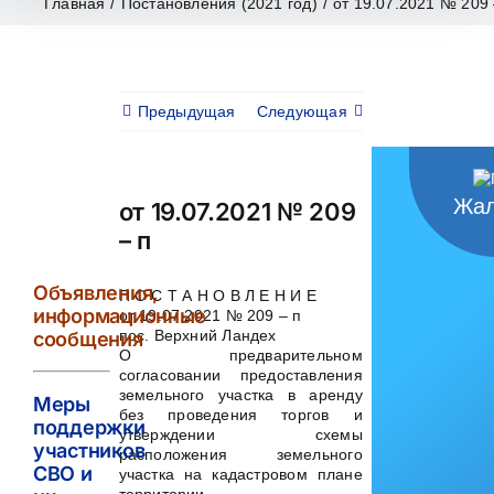
Главная
/
Постановления (2021 год)
/
от 19.07.2021 № 209 
Предыдущая
Следующая
Жал
от 19.07.2021 № 209
– п
Объявления,
П О С Т А Н О В Л Е Н И Е
информационные
от 19.07.2021 № 209 – п
пос. Верхний Ландех
сообщения
О предварительном
согласовании предоставления
земельного участка в аренду
Меры
без проведения торгов и
поддержки
утверждении схемы
участников
расположения земельного
СВО и
участка на кадастровом плане