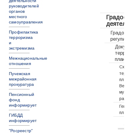
деятельности
руководителей
органов
Градостр
местного
самоуправления
деятельн
Профилактика
Градостр
терроризма
регулиро
и
Докуме
экстремизма
террито
Межнациональные
планиро
отношения
Схема
терри
Пучежская
межрайонная
плани
прокуратура
Верхн
муниц
Пенсионный
район
фонд
информирует
Генер
план
ГИБДД
Горо
информирует
пос
"Росреестр"
Ген