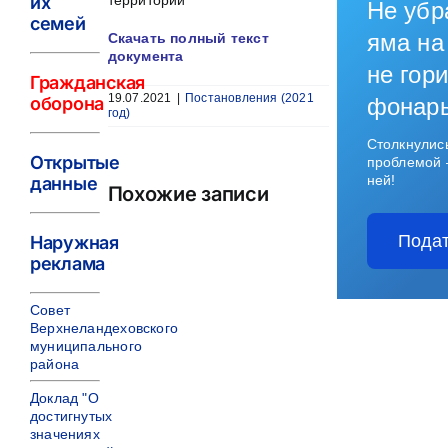
их
территории
Не убр
семей
яма на
Скачать полный текст
документа
не гори
Гражданская
19.07.2021
|
Постановления (2021
оборона
фонар
год)
Столкнулис
Открытые
проблемой 
ней!
данные
Похожие записи
Подат
Наружная
реклама
Совет
Верхнеландеховского
муниципального
района
Доклад "О
достигнутых
значениях