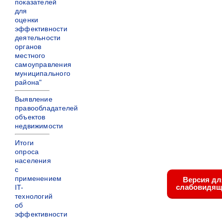
показателей
для
оценки
эффективности
деятельности
органов
местного
самоуправления
муниципального
района"
Выявление
правообладателей
объектов
недвижимости
Итоги
опроса
населения
с
применением
Версия дл
слабовидящ
IT-
технологий
об
эффективности