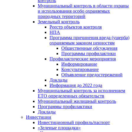
контроль
Муниципальный контроль в области охраны
и использования особо охраняемых
природных территорий
Земельный контроль
Реестр объектов контроля
НПА
Программа причинения вреда (ущерба)
охраняемым законом ценностям
Общественные обсуждения
Программы профилактики
Профилактические мероприятия
Информирование
Консультирование
Объявление предостережений
Доклады
Информация до 2022 года
Муниципальный контроль за исполнением
ЕТО определенных обязательств
Муниципальный жилищный контроль
Программы профилактики
Доклады
Инвестиции
Инвестиционный профиль/паспорт
«Зеленые площадки»