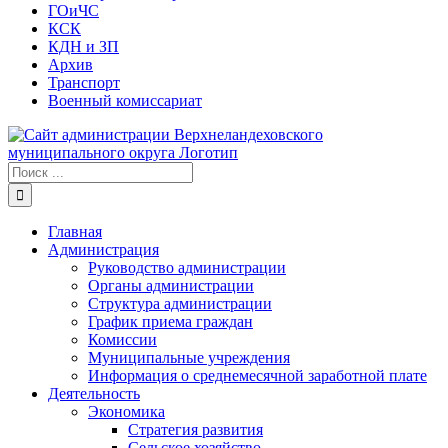
ГОиЧС
КСК
КДН и ЗП
Архив
Транспорт
Военный комиссариат
Результат
поиска:
Главная
Администрация
Руководство администрации
Органы администрации
Структура администрации
График приема граждан
Комиссии
Муниципальные учреждения
Информация о среднемесячной заработной плате
Деятельность
Экономика
Стратегия развития
Сельское хозяйство