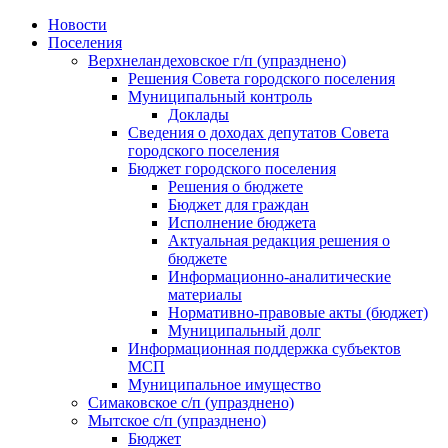
Skip
Новости
to
Поселения
content
Верхнеландеховское г/п (упразднено)
Решения Совета городского поселения
Муниципальный контроль
Доклады
Сведения о доходах депутатов Совета
городского поселения
Бюджет городского поселения
Решения о бюджете
Бюджет для граждан
Исполнение бюджета
Актуальная редакция решения о
бюджете
Информационно-аналитические
материалы
Нормативно-правовые акты (бюджет)
Муниципальный долг
Информационная поддержка субъектов
МСП
Муниципальное имущество
Симаковское с/п (упразднено)
Мытское с/п (упразднено)
Бюджет