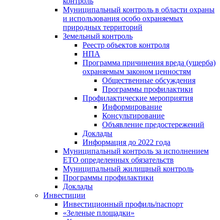
контроль
Муниципальный контроль в области охраны
и использования особо охраняемых
природных территорий
Земельный контроль
Реестр объектов контроля
НПА
Программа причинения вреда (ущерба)
охраняемым законом ценностям
Общественные обсуждения
Программы профилактики
Профилактические мероприятия
Информирование
Консультирование
Объявление предостережений
Доклады
Информация до 2022 года
Муниципальный контроль за исполнением
ЕТО определенных обязательств
Муниципальный жилищный контроль
Программы профилактики
Доклады
Инвестиции
Инвестиционный профиль/паспорт
«Зеленые площадки»