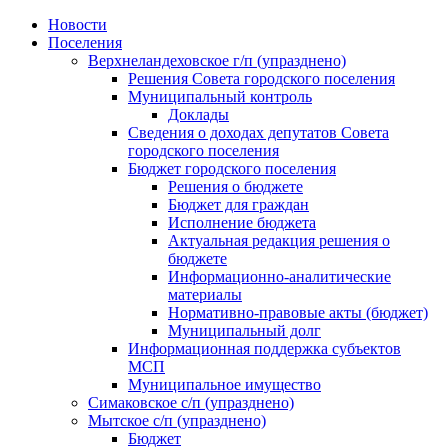
Skip
Новости
to
Поселения
content
Верхнеландеховское г/п (упразднено)
Решения Совета городского поселения
Муниципальный контроль
Доклады
Сведения о доходах депутатов Совета
городского поселения
Бюджет городского поселения
Решения о бюджете
Бюджет для граждан
Исполнение бюджета
Актуальная редакция решения о
бюджете
Информационно-аналитические
материалы
Нормативно-правовые акты (бюджет)
Муниципальный долг
Информационная поддержка субъектов
МСП
Муниципальное имущество
Симаковское с/п (упразднено)
Мытское с/п (упразднено)
Бюджет