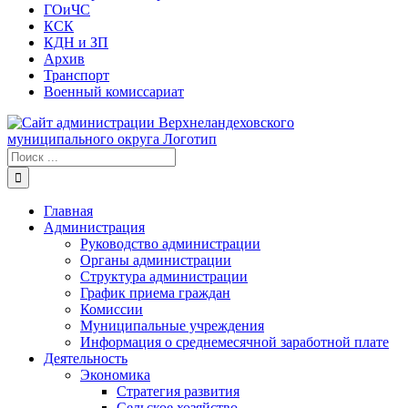
ГОиЧС
КСК
КДН и ЗП
Архив
Транспорт
Военный комиссариат
Результат
поиска:
Главная
Администрация
Руководство администрации
Органы администрации
Структура администрации
График приема граждан
Комиссии
Муниципальные учреждения
Информация о среднемесячной заработной плате
Деятельность
Экономика
Стратегия развития
Сельское хозяйство