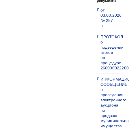
документы
от
03.08.2026
№ 287–
п
ПРОТОКОЛ
о
подведении
итогов
по
процедуре
260000022200
ИНФОРМАЦИ
СООБЩЕНИЕ
о
проведении
электронного
аукциона
по
продаже
муниципально
имущества