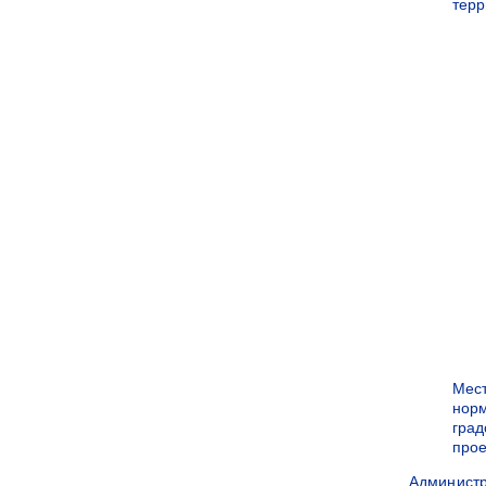
терр
Мес
нор
град
прое
Админист