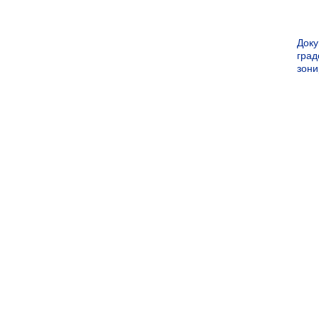
Док
град
зон