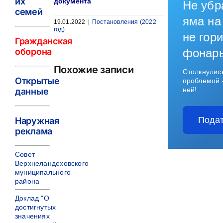
их
документа
Не убр
семей
яма на
19.01.2022
|
Постановления (2022
год)
не гори
Гражданская
оборона
фонар
Похожие записи
Столкнулис
Открытые
проблемой 
ней!
данные
Подат
Наружная
реклама
Совет
Верхнеландеховского
муниципального
района
Доклад "О
достигнутых
значениях