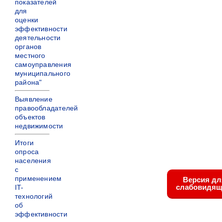
показателей
для
оценки
эффективности
деятельности
органов
местного
самоуправления
муниципального
района"
Выявление
правообладателей
объектов
недвижимости
Итоги
опроса
населения
с
применением
Версия дл
слабовидящ
IT-
технологий
об
эффективности