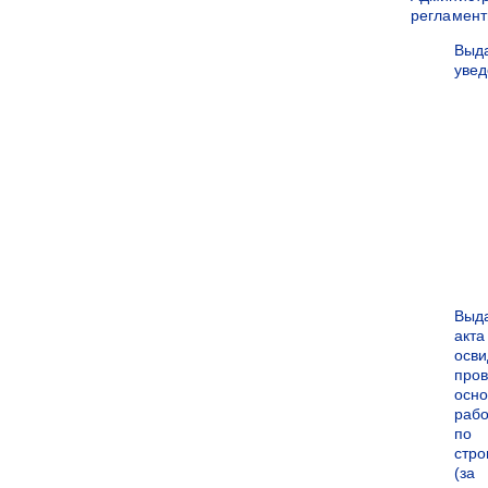
регламен
Выд
уве
Выд
акта
осви
про
осн
рабо
по
стро
(за