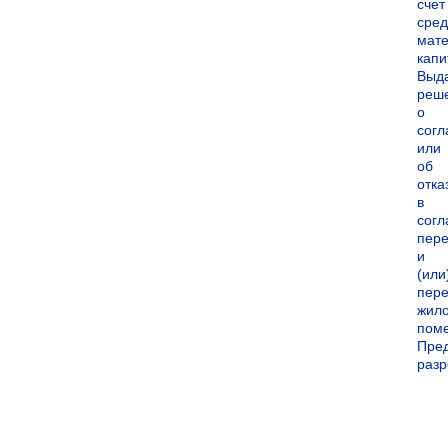
счет
сред
мате
капи
Выд
реш
о
согл
или
об
отка
в
согл
пер
и
(или
пере
жил
пом
Пре
раз