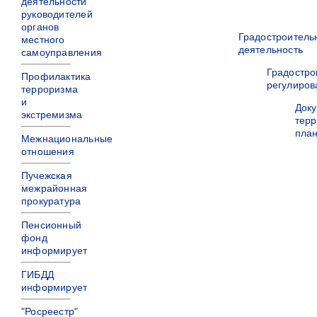
деятельности
руководителей
органов
Градостроитель
местного
деятельность
самоуправления
Градостро
Профилактика
регулиров
терроризма
и
Док
экстремизма
терр
пла
Межнациональные
отношения
Пучежская
межрайонная
прокуратура
Пенсионный
фонд
информирует
ГИБДД
информирует
"Росреестр"