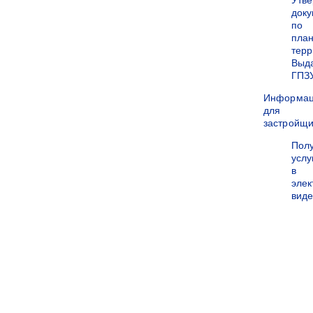
Утв
док
по
пла
терр
Выд
ГПЗ
Информа
для
застройщи
Пол
услу
в
эле
вид