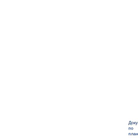
Док
по
пла