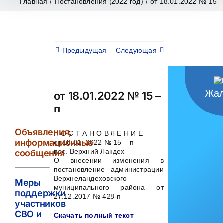
Главная
/
Постановления (2022 год)
/
от 18.01.2022 № 15 –
Предыдущая
Следующая
Жал
от 18.01.2022 № 15 –
п
Объявления,
П О С Т А Н О В Л Е Н И Е
информационные
от 18.01. 2022 № 15 – п
пос. Верхний Ландех
сообщения
О внесении изменения в
постановление администрации
Верхнеландеховского
Меры
муниципального района от
поддержки
27.12.2017 № 428-п
участников
СВО и
Скачать полный текст