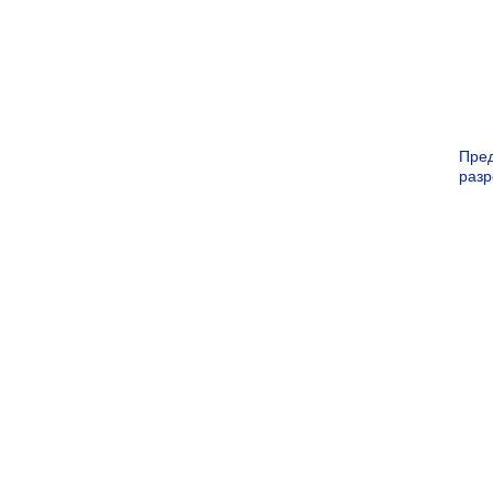
Пре
раз