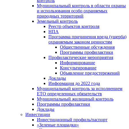
контроль
Муниципальный контроль в области охраны
и использования особо охраняемых
природных территорий
Земельный контроль
Реестр объектов контроля
НПА
Программа причинения вреда (ущерба)
охраняемым законом ценностям
Общественные обсуждения
Программы профилактики
Профилактические мероприятия
Информирование
Консультирование
Объявление предостережений
Доклады
Информация до 2022 года
Муниципальный контроль за исполнением
ЕТО определенных обязательств
Муниципальный жилищный контроль
Программы профилактики
Доклады
Инвестиции
Инвестиционный профиль/паспорт
«Зеленые площадки»