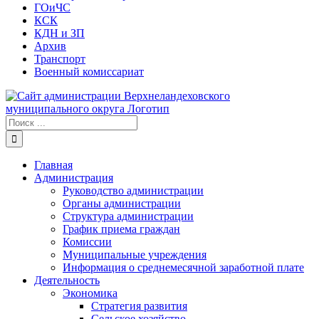
ГОиЧС
КСК
КДН и ЗП
Архив
Транспорт
Военный комиссариат
Результат
поиска:
Главная
Администрация
Руководство администрации
Органы администрации
Структура администрации
График приема граждан
Комиссии
Муниципальные учреждения
Информация о среднемесячной заработной плате
Деятельность
Экономика
Стратегия развития
Сельское хозяйство