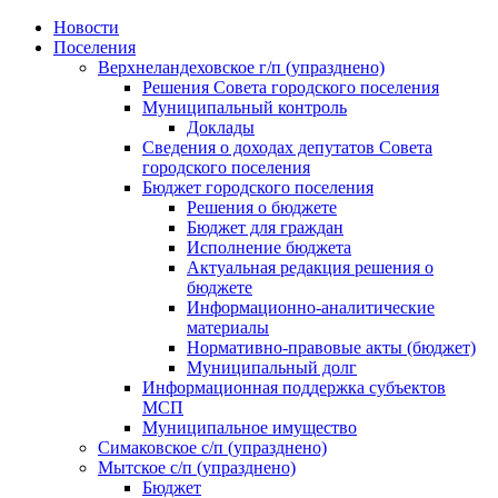
Skip
Новости
to
Поселения
content
Верхнеландеховское г/п (упразднено)
Решения Совета городского поселения
Муниципальный контроль
Доклады
Сведения о доходах депутатов Совета
городского поселения
Бюджет городского поселения
Решения о бюджете
Бюджет для граждан
Исполнение бюджета
Актуальная редакция решения о
бюджете
Информационно-аналитические
материалы
Нормативно-правовые акты (бюджет)
Муниципальный долг
Информационная поддержка субъектов
МСП
Муниципальное имущество
Симаковское с/п (упразднено)
Мытское с/п (упразднено)
Бюджет