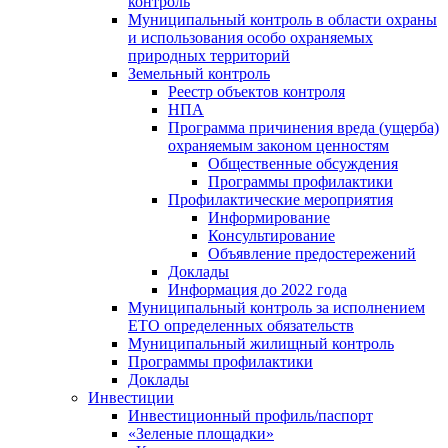
контроль
Муниципальный контроль в области охраны
и использования особо охраняемых
природных территорий
Земельный контроль
Реестр объектов контроля
НПА
Программа причинения вреда (ущерба)
охраняемым законом ценностям
Общественные обсуждения
Программы профилактики
Профилактические мероприятия
Информирование
Консультирование
Объявление предостережений
Доклады
Информация до 2022 года
Муниципальный контроль за исполнением
ЕТО определенных обязательств
Муниципальный жилищный контроль
Программы профилактики
Доклады
Инвестиции
Инвестиционный профиль/паспорт
«Зеленые площадки»