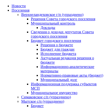
Skip
Новости
to
Поселения
content
Верхнеландеховское г/п (упразднено)
Решения Совета городского поселения
Муниципальный контроль
Доклады
Сведения о доходах депутатов Совета
городского поселения
Бюджет городского поселения
Решения о бюджете
Бюджет для граждан
Исполнение бюджета
Актуальная редакция решения о
бюджете
Информационно-аналитические
материалы
Нормативно-правовые акты (бюджет)
Муниципальный долг
Информационная поддержка субъектов
МСП
Муниципальное имущество
Симаковское с/п (упразднено)
Мытское с/п (упразднено)
Бюджет