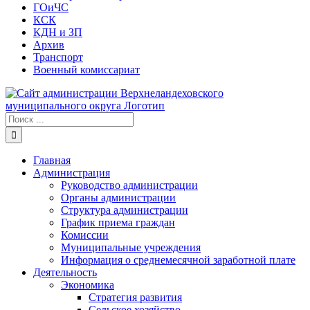
ГОиЧС
КСК
КДН и ЗП
Архив
Транспорт
Военный комиссариат
Результат
поиска:
Главная
Администрация
Руководство администрации
Органы администрации
Структура администрации
График приема граждан
Комиссии
Муниципальные учреждения
Информация о среднемесячной заработной плате
Деятельность
Экономика
Стратегия развития
Сельское хозяйство