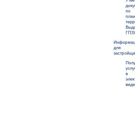
Утв
док
по
пла
терр
Выд
ГПЗ
Информа
для
застройщи
Пол
услу
в
эле
вид