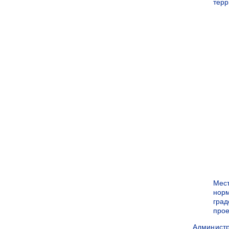
терр
Мес
нор
град
прое
Админист