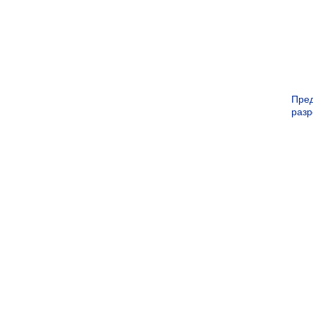
Пре
раз