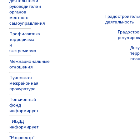
деятельности
руководителей
органов
Градостроитель
местного
деятельность
самоуправления
Градостро
Профилактика
регулиров
терроризма
и
Док
экстремизма
терр
пла
Межнациональные
отношения
Пучежская
межрайонная
прокуратура
Пенсионный
фонд
информирует
ГИБДД
информирует
"Росреестр"