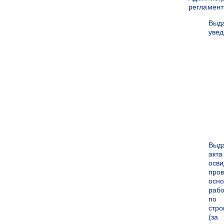
регламен
Выд
уве
Выд
акта
осви
про
осн
рабо
по
стро
(за