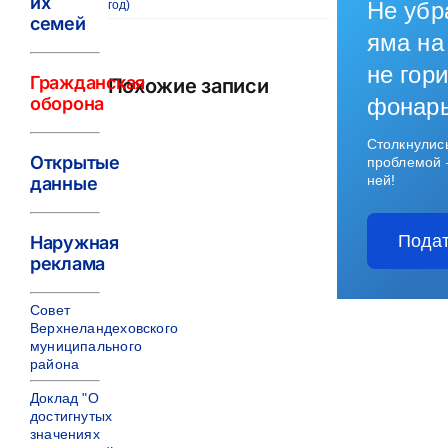
их
Не убр
год)
семей
яма на
не гори
Гражданская
Похожие записи
оборона
фонар
Столкнулис
Открытые
проблемой 
ней!
данные
Подат
Наружная
реклама
Совет
Верхнеландеховского
муниципального
района
Доклад "О
достигнутых
значениях