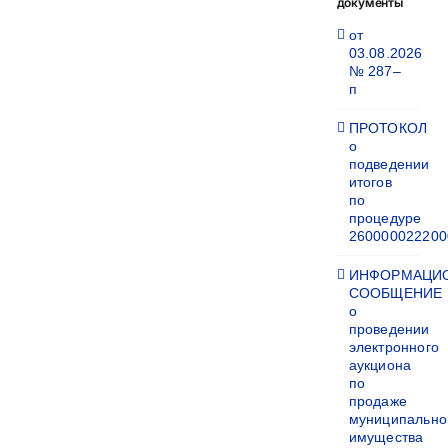
документы
от
03.08.2026
№ 287–
п
ПРОТОКОЛ
о
подведении
итогов
по
процедуре
260000022200
ИНФОРМАЦИ
СООБЩЕНИЕ
о
проведении
электронного
аукциона
по
продаже
муниципально
имущества