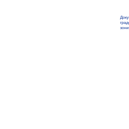
Док
град
зон