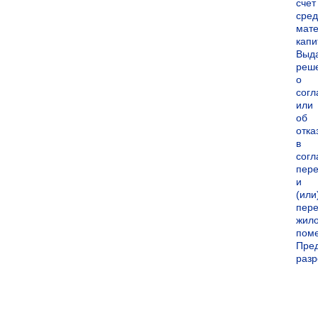
счет
сред
мате
капи
Выд
реш
о
согл
или
об
отка
в
согл
пер
и
(или
пере
жил
пом
Пре
раз