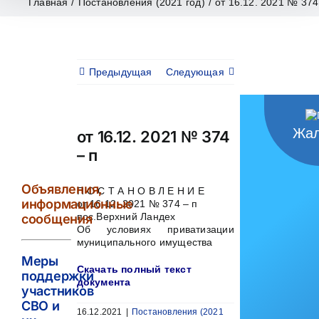
Главная
/
Постановления (2021 год)
/
от 16.12. 2021 № 374
Предыдущая
Следующая
Жал
от 16.12. 2021 № 374
– п
Объявления,
П О С Т А Н О В Л Е Н И Е
информационные
от 16.12. 2021 № 374 – п
пос.Верхний Ландех
сообщения
Об условиях приватизации
муниципального имущества
Меры
Скачать полный текст
поддержки
документа
участников
СВО и
16.12.2021
|
Постановления (2021