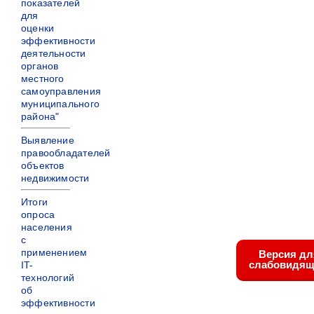
показателей
для
оценки
эффективности
деятельности
органов
местного
самоуправления
муниципального
района"
Выявление
правообладателей
объектов
недвижимости
Итоги
опроса
населения
с
применением
Версия дл
слабовидящ
IT-
технологий
об
эффективности