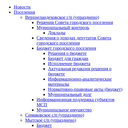
Skip
Новости
to
Поселения
content
Верхнеландеховское г/п (упразднено)
Решения Совета городского поселения
Муниципальный контроль
Доклады
Сведения о доходах депутатов Совета
городского поселения
Бюджет городского поселения
Решения о бюджете
Бюджет для граждан
Исполнение бюджета
Актуальная редакция решения о
бюджете
Информационно-аналитические
материалы
Нормативно-правовые акты (бюджет)
Муниципальный долг
Информационная поддержка субъектов
МСП
Муниципальное имущество
Симаковское с/п (упразднено)
Мытское с/п (упразднено)
Бюджет