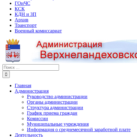
ГОиЧС
КСК
КДН и ЗП
Архив
Транспорт
Военный комиссариат
Результат
поиска:
Главная
Администрация
Руководство администрации
Органы администрации
Структура администрации
График приема граждан
Комиссии
Муниципальные учреждения
Информация о среднемесячной заработной плате
Деятельность