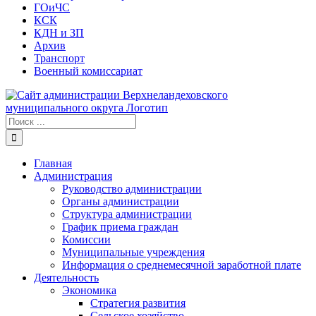
ГОиЧС
КСК
КДН и ЗП
Архив
Транспорт
Военный комиссариат
Результат
поиска:
Главная
Администрация
Руководство администрации
Органы администрации
Структура администрации
График приема граждан
Комиссии
Муниципальные учреждения
Информация о среднемесячной заработной плате
Деятельность
Экономика
Стратегия развития
Сельское хозяйство