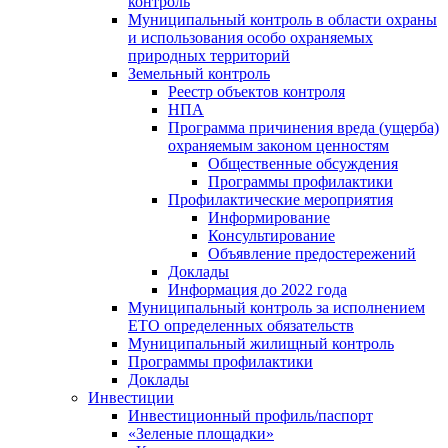
контроль
Муниципальный контроль в области охраны
и использования особо охраняемых
природных территорий
Земельный контроль
Реестр объектов контроля
НПА
Программа причинения вреда (ущерба)
охраняемым законом ценностям
Общественные обсуждения
Программы профилактики
Профилактические мероприятия
Информирование
Консультирование
Объявление предостережений
Доклады
Информация до 2022 года
Муниципальный контроль за исполнением
ЕТО определенных обязательств
Муниципальный жилищный контроль
Программы профилактики
Доклады
Инвестиции
Инвестиционный профиль/паспорт
«Зеленые площадки»