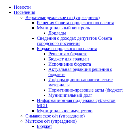
Skip
Новости
to
Поселения
content
Верхнеландеховское г/п (упразднено)
Решения Совета городского поселения
Муниципальный контроль
Доклады
Сведения о доходах депутатов Совета
городского поселения
Бюджет городского поселения
Решения о бюджете
Бюджет для граждан
Исполнение бюджета
Актуальная редакция решения о
бюджете
Информационно-аналитические
материалы
Нормативно-правовые акты (бюджет)
Муниципальный долг
Информационная поддержка субъектов
МСП
Муниципальное имущество
Симаковское с/п (упразднено)
Мытское с/п (упразднено)
Бюджет