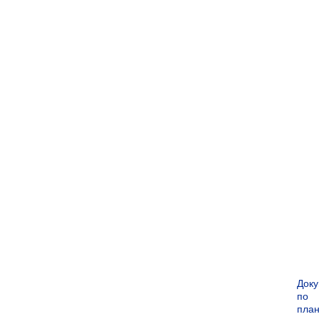
Док
по
пла