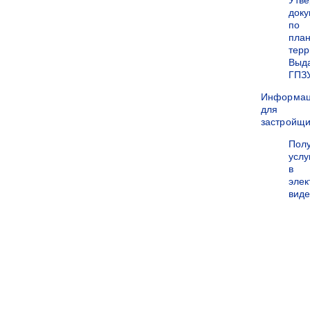
Утв
док
по
пла
терр
Выд
ГПЗ
Информа
для
застройщи
Пол
услу
в
эле
вид