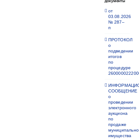
документы
от
03.08.2026
№ 287–
п
ПРОТОКОЛ
о
подведении
итогов
по
процедуре
260000022200
ИНФОРМАЦИ
СООБЩЕНИЕ
о
проведении
электронного
аукциона
по
продаже
муниципально
имущества