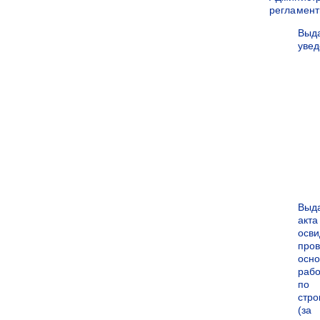
регламен
Выд
уве
Выд
акта
осви
про
осн
рабо
по
стро
(за