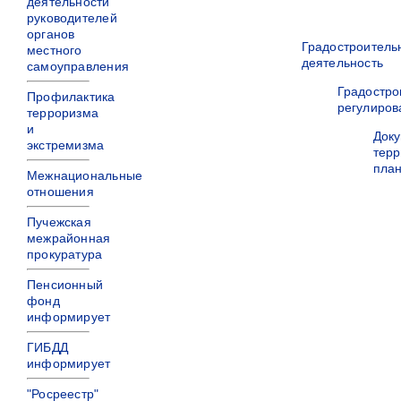
деятельности
руководителей
органов
Градостроитель
местного
деятельность
самоуправления
Градостро
Профилактика
регулиров
терроризма
и
Док
экстремизма
терр
пла
Межнациональные
отношения
Пучежская
межрайонная
прокуратура
Пенсионный
фонд
информирует
ГИБДД
информирует
"Росреестр"