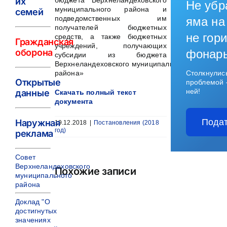
их
бюджета Верхнеландеховского
Не убр
муниципального района и
семей
подведомственных им
яма на
получателей бюджетных
не гори
средств, а также бюджетных
Гражданская
учреждений, получающих
оборона
фонар
субсидии из бюджета
Верхнеландеховского муниципального
района»
Столкнулис
Открытые
проблемой 
ней!
данные
Скачать полный текст
документа
Подат
Наружная
19.12.2018
|
Постановления (2018
год)
реклама
Совет
Верхнеландеховского
Похожие записи
муниципального
района
Доклад "О
достигнутых
значениях