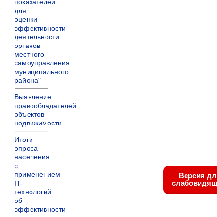
показателей
для
оценки
эффективности
деятельности
органов
местного
самоуправления
муниципального
района"
Выявление
правообладателей
объектов
недвижимости
Итоги
опроса
населения
с
применением
Версия дл
слабовидящ
IT-
технологий
об
эффективности