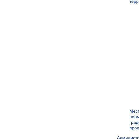
терр
Мес
нор
град
прое
Админист