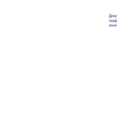
Док
град
зон