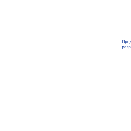
Пре
раз