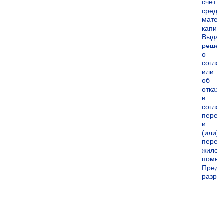
счет
сред
мате
капи
Выд
реш
о
согл
или
об
отка
в
согл
пер
и
(или
пере
жил
пом
Пре
раз