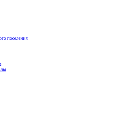
ого поселения
е
алы