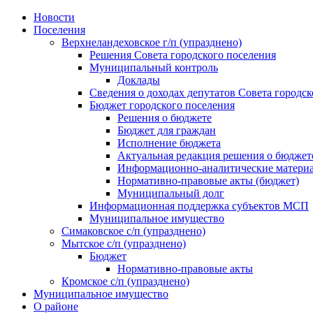
Skip
Новости
to
Поселения
content
Верхнеландеховское г/п (упразднено)
Решения Совета городского поселения
Муниципальный контроль
Доклады
Сведения о доходах депутатов Совета городск
Бюджет городского поселения
Решения о бюджете
Бюджет для граждан
Исполнение бюджета
Актуальная редакция решения о бюджет
Информационно-аналитические матери
Нормативно-правовые акты (бюджет)
Муниципальный долг
Информационная поддержка субъектов МСП
Муниципальное имущество
Симаковское с/п (упразднено)
Мытское с/п (упразднено)
Бюджет
Нормативно-правовые акты
Кромское с/п (упразднено)
Муниципальное имущество
О районе