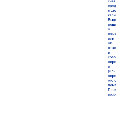
счет
сред
мате
капи
Выд
реш
о
согл
или
об
отка
в
согл
пер
и
(или
пере
жил
пом
Пре
раз