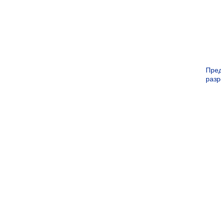
Пре
раз