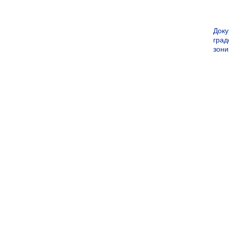
Док
град
зон