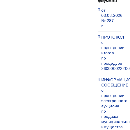
документы
от
03.08.2026
№ 287–
п
ПРОТОКОЛ
о
подведении
итогов
по
процедуре
260000022200
ИНФОРМАЦИ
СООБЩЕНИЕ
о
проведении
электронного
аукциона
по
продаже
муниципально
имущества