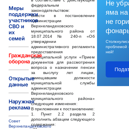
в соответствие с действующим
Не убр
федеральным
Меры
законодательством:
яма на
поддержки
Внести в постановление
участников
не гори
администрации
СВО и
Верхнеландеховского
фонар
муниципального района от
их
18.07.2014 № 240-п «Об
семей
утверждении
Столкнулис
административного регламента
проблемой 
предоставления
ней!
Гражданская
муниципальной услуги «Прием
оборона
документов для рассмотрения
вопроса о назначении пенсии
Подат
за выслугу лет лицам,
замещавшим должности
Открытые
муниципальной службы
данные
администрации
Верхнеландеховского
муниципального района»
Наружная
следующие изменения:
реклама
В приложении к постановлению:
1. Пункт 2.2 раздела 2
дополнить абзацем следующего
Совет
содержания:
Верхнеландеховского