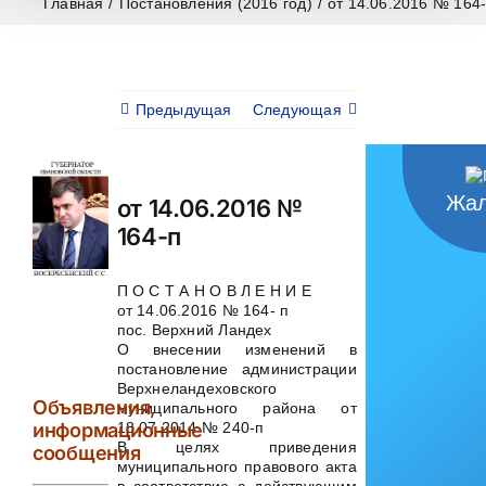
Главная
/
Постановления (2016 год)
/
от 14.06.2016 № 164
Предыдущая
Следующая
Жал
от 14.06.2016 №
164-п
П О С Т А Н О В Л Е Н И Е
от 14.06.2016 № 164- п
пос. Верхний Ландех
О внесении изменений в
постановление администрации
Верхнеландеховского
Объявления,
муниципального района от
18.07.2014 № 240-п
информационные
В целях приведения
сообщения
муниципального правового акта