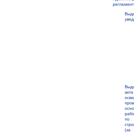
регламен
Выд
уве
Выд
акта
осви
про
осн
рабо
по
стро
(за