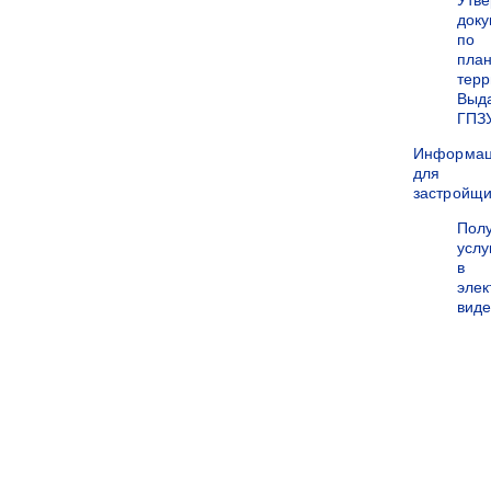
Утв
док
по
пла
терр
Выд
ГПЗ
Информа
для
застройщи
Пол
услу
в
эле
вид