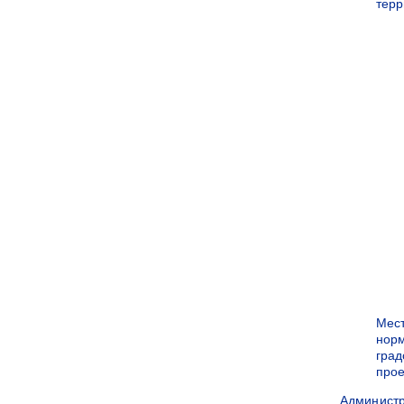
терр
Мес
нор
град
прое
Админист