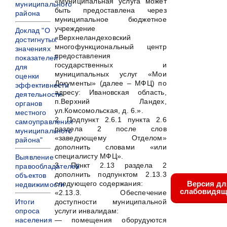
«Муниципальная услуга может
муниципального
быть предоставлена через
района
муниципальное бюджетное
учреждение
Доклад "О
«Верхнеландеховский
достигнутых
многофункциональный центр
значениях
предоставления
показателей
государственных и
для
муниципальных услуг «Мои
оценки
Документы» (далее – МФЦ) по
эффективности
адресу: Ивановская область,
деятельности
п.Верхний Ландех,
органов
ул.Комсомольская, д. 6.».
местного
2. Подпункт 2.6.1 пункта 2.6
самоуправления
раздела 2 после слов
муниципального
«заведующему Отделом»
района"
дополнить словами «или
специалисту МФЦ».
Выявление
3. Пункт 2.13 раздела 2
правообладателей
дополнить подпунктом 2.13.3
объектов
следующего содержания:
Версия дл
недвижимости
слабовидящ
«2.13.3. Обеспечение
доступности муниципальной
Итоги
услуги инвалидам:
опроса
— помещения оборудуются
населения