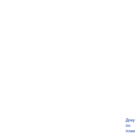
Док
по
пла