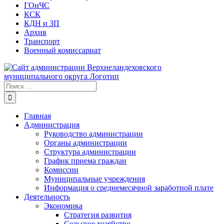
ГОиЧС
КСК
КДН и ЗП
Архив
Транспорт
Военный комиссариат
Результат
поиска:
Главная
Администрация
Руководство администрации
Органы администрации
Структура администрации
График приема граждан
Комиссии
Муниципальные учреждения
Информация о среднемесячной заработной плате
Деятельность
Экономика
Стратегия развития
Сельское хозяйство