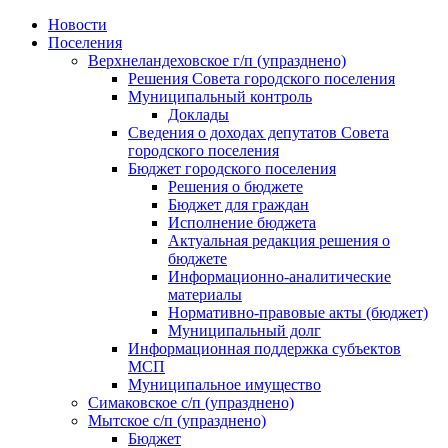
Skip
Новости
to
Поселения
content
Верхнеландеховское г/п (упразднено)
Решения Совета городского поселения
Муниципальный контроль
Доклады
Сведения о доходах депутатов Совета
городского поселения
Бюджет городского поселения
Решения о бюджете
Бюджет для граждан
Исполнение бюджета
Актуальная редакция решения о
бюджете
Информационно-аналитические
материалы
Нормативно-правовые акты (бюджет)
Муниципальный долг
Информационная поддержка субъектов
МСП
Муниципальное имущество
Симаковское с/п (упразднено)
Мытское с/п (упразднено)
Бюджет