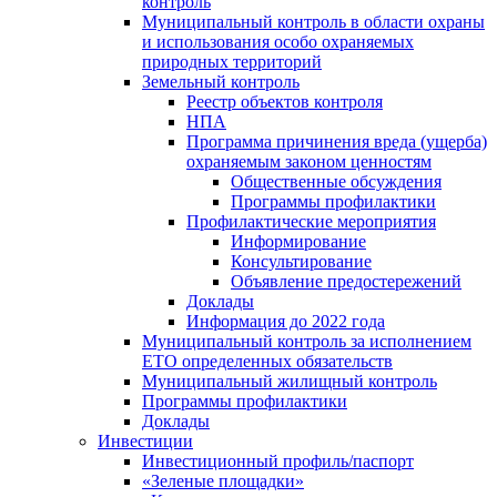
контроль
Муниципальный контроль в области охраны
и использования особо охраняемых
природных территорий
Земельный контроль
Реестр объектов контроля
НПА
Программа причинения вреда (ущерба)
охраняемым законом ценностям
Общественные обсуждения
Программы профилактики
Профилактические мероприятия
Информирование
Консультирование
Объявление предостережений
Доклады
Информация до 2022 года
Муниципальный контроль за исполнением
ЕТО определенных обязательств
Муниципальный жилищный контроль
Программы профилактики
Доклады
Инвестиции
Инвестиционный профиль/паспорт
«Зеленые площадки»