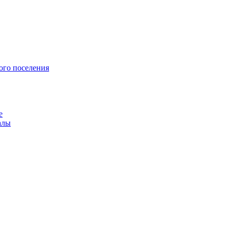
ого поселения
е
алы