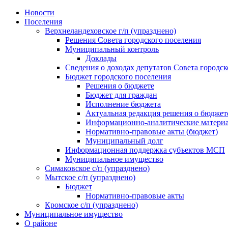
Skip
Новости
to
Поселения
content
Верхнеландеховское г/п (упразднено)
Решения Совета городского поселения
Муниципальный контроль
Доклады
Сведения о доходах депутатов Совета городск
Бюджет городского поселения
Решения о бюджете
Бюджет для граждан
Исполнение бюджета
Актуальная редакция решения о бюджет
Информационно-аналитические матери
Нормативно-правовые акты (бюджет)
Муниципальный долг
Информационная поддержка субъектов МСП
Муниципальное имущество
Симаковское с/п (упразднено)
Мытское с/п (упразднено)
Бюджет
Нормативно-правовые акты
Кромское с/п (упразднено)
Муниципальное имущество
О районе