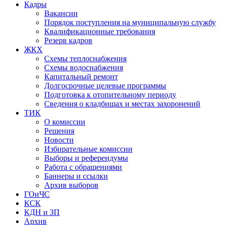
Кадры
Вакансии
Порядок поступления на муниципальную службу
Квалификационные требования
Резерв кадров
ЖКХ
Схемы теплоснабжения
Схемы водоснабжения
Капитальный ремонт
Долгосрочные целевые программы
Подготовка к отопительному периоду
Сведения о кладбищах и местах захоронений
ТИК
О комиссии
Решения
Новости
Избирательные комиссии
Выборы и референдумы
Работа с обращениями
Баннеры и ссылки
Архив выборов
ГОиЧС
КСК
КДН и ЗП
Архив