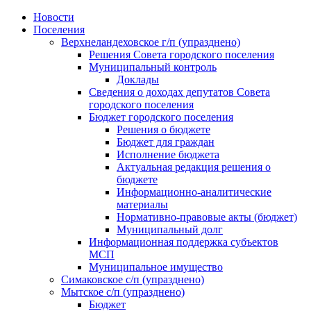
Skip
Новости
to
Поселения
content
Верхнеландеховское г/п (упразднено)
Решения Совета городского поселения
Муниципальный контроль
Доклады
Сведения о доходах депутатов Совета
городского поселения
Бюджет городского поселения
Решения о бюджете
Бюджет для граждан
Исполнение бюджета
Актуальная редакция решения о
бюджете
Информационно-аналитические
материалы
Нормативно-правовые акты (бюджет)
Муниципальный долг
Информационная поддержка субъектов
МСП
Муниципальное имущество
Симаковское с/п (упразднено)
Мытское с/п (упразднено)
Бюджет