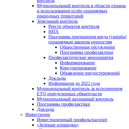
контроль
Муниципальный контроль в области охраны
и использования особо охраняемых
природных территорий
Земельный контроль
Реестр объектов контроля
НПА
Программа причинения вреда (ущерба)
охраняемым законом ценностям
Общественные обсуждения
Программы профилактики
Профилактические мероприятия
Информирование
Консультирование
Объявление предостережений
Доклады
Информация до 2022 года
Муниципальный контроль за исполнением
ЕТО определенных обязательств
Муниципальный жилищный контроль
Программы профилактики
Доклады
Инвестиции
Инвестиционный профиль/паспорт
«Зеленые площадки»