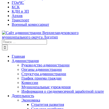
ГОиЧС
КСК
КДН и ЗП
Архив
Транспорт
Военный комиссариат
Результат
поиска:
Главная
Администрация
Руководство администрации
Органы администрации
Структура администрации
График приема граждан
Комиссии
Муниципальные учреждения
Информация о среднемесячной заработной плате
Деятельность
Экономика
Стратегия развития
Сельское хозяйство