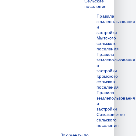
Сельские
поселения
Правила
землепользования
и
застройки
Мытского
сельского
поселения
Правила
землепользования
и
застройки
Кромского
сельского
поселения
Правила
землепользования
и
застройки
Симаковского
сельского
поселения
Документы по