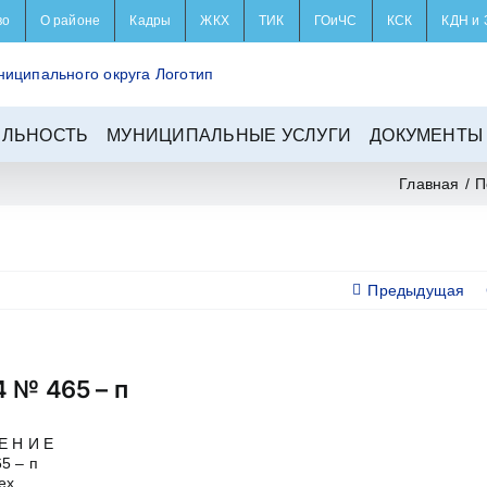
во
О районе
Кадры
ЖКХ
ТИК
ГОиЧС
КСК
КДН и 
ЕЛЬНОСТЬ
МУНИЦИПАЛЬНЫЕ УСЛУГИ
ДОКУМЕНТЫ
Главная
/
П
Предыдущая
4 № 465 – п
Е Н И Е
5 – п
ех