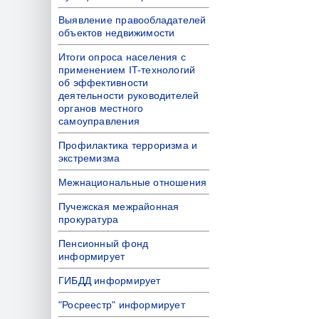
Выявление правообладателей
объектов недвижимости
Итоги опроса населения с
применением IT-технологий
об эффективности
деятельности руководителей
органов местного
самоуправления
Профилактика терроризма и
экстремизма
Межнациональные отношения
Пучежская межрайонная
прокуратура
Пенсионный фонд
информирует
ГИБДД информирует
"Росреестр" информирует