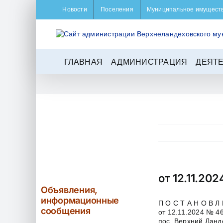
Skip
Новости
Поселения
Муниципальное имущест
to
content
ГЛАВНАЯ
АДМИНИСТРАЦИЯ
ДЕЯТ
от 12.11.202
Объявления,
информационные
П О С Т А Н О В Л 
сообщения
от 12.11.2024 № 46
пос. Верхний Ланд