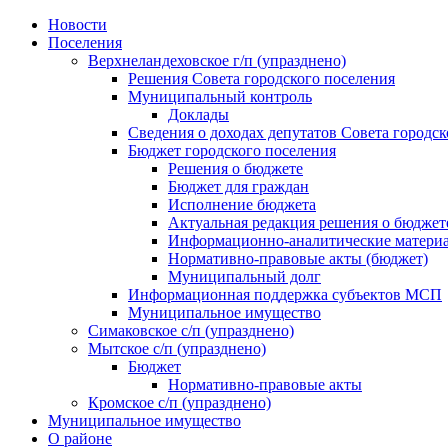
Skip
Новости
to
Поселения
content
Верхнеландеховское г/п (упразднено)
Решения Совета городского поселения
Муниципальный контроль
Доклады
Сведения о доходах депутатов Совета городск
Бюджет городского поселения
Решения о бюджете
Бюджет для граждан
Исполнение бюджета
Актуальная редакция решения о бюджет
Информационно-аналитические матери
Нормативно-правовые акты (бюджет)
Муниципальный долг
Информационная поддержка субъектов МСП
Муниципальное имущество
Симаковское с/п (упразднено)
Мытское с/п (упразднено)
Бюджет
Нормативно-правовые акты
Кромское с/п (упразднено)
Муниципальное имущество
О районе