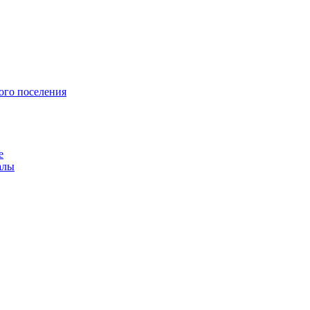
ого поселения
е
алы