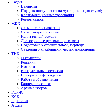
Кадры
Вакансии
Порядок поступления на муниципальную службу
Квалификационные требования
Резерв кадров
ЖКХ
Схемы теплоснабжения
Схемы водоснабжения
Капитальный ремонт
Долгосрочные целевые программы
Подготовка к отопительному периоду
Сведения о кладбищах и местах захоронений
ТИК
О комиссии
Решения
Новости
Избирательные комиссии
Выборы и референдумы
Работа с обращениями
Баннеры и ссылки
Архив выборов
ГОиЧС
КСК
КДН и ЗП
Архив