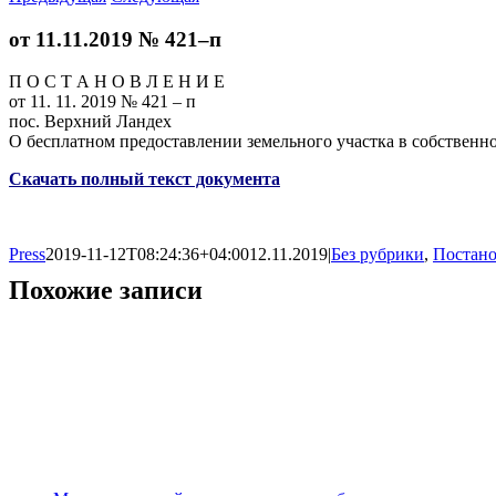
от 11.11.2019 № 421–п
П О С Т А Н О В Л Е Н И Е
от 11. 11. 2019 № 421 – п
пос. Верхний Ландех
О бесплатном предоставлении земельного участка в собственно
Скачать полный текст документа
Press
2019-11-12T08:24:36+04:00
12.11.2019
|
Без рубрики
,
Постано
Похожие записи