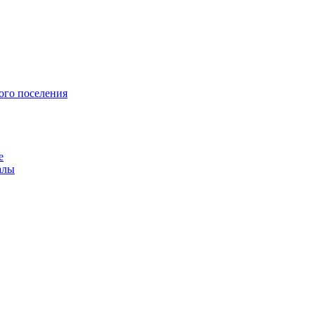
ого поселения
е
алы