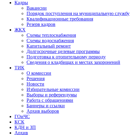
Кадры
Вакансии
Порядок поступления на муниципальную службу
Квалификационные требования
Резерв кадров
ЖКХ
Схемы теплоснабжения
Схемы водоснабжения
Капитальный ремонт
Долгосрочные целевые программы
Подготовка к отопительному периоду
Сведения о кладбищах и местах захоронений
ТИК
О комиссии
Решения
Новости
Избирательные комиссии
Выборы и референдумы
Работа с обращениями
Баннеры и ссылки
Архив выборов
ГОиЧС
КСК
КДН и ЗП
Архив