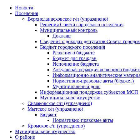
Skip
Новости
to
Поселения
content
Верхнеландеховское г/п (упразднено)
Решения Совета городского поселения
Муниципальный контроль
Доклады
Сведения о доходах депутатов Совета городск
Бюджет городского поселения
Решения о бюджете
Бюджет для граждан
Исполнение бюджета
Актуальная редакция решения о бюджет
Информационно-аналитические матери
Нормативно-правовые акты (бюджет)
Муниципальный долг
Информационная поддержка субъектов МСП
Муниципальное имущество
Симаковское с/п (упразднено)
Мытское с/п (упразднено)
Бюджет
Нормативно-правовые акты
Кромское с/п (упразднено)
Муниципальное имущество
О районе