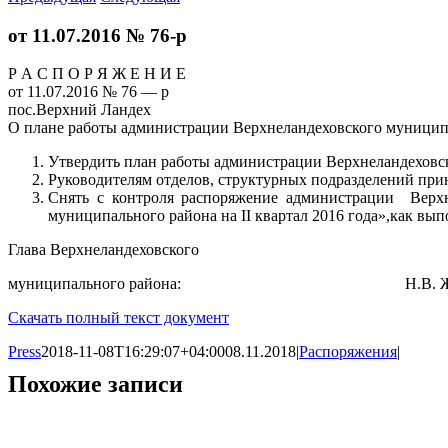
от 11.07.2016 № 76-р
Р А С П О Р Я Ж Е Н И Е
от 11.07.2016 № 76 — р
пос.Верхний Ландех
О плане работы администрации Верхнеландеховского муниципал
Утвердить план работы администрации Верхнеландеховско
Руководителям отделов, структурных подразделений при
Снять с контроля распоряжение администрации Верхн
муниципального района на II квартал 2016 года»,как вып
Глава Верхнеландеховского
муниципального района: Н.В. Ж
Скачать полный текст документ
Press
2018-11-08T16:29:07+04:00
08.11.2018
|
Распоряжения
|
Похожие записи