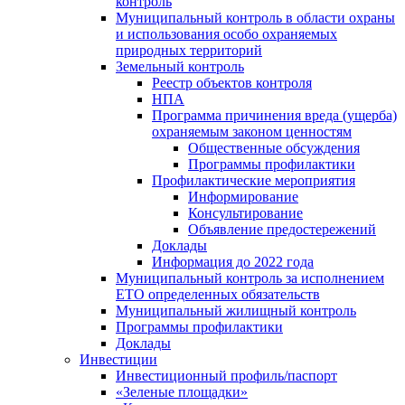
контроль
Муниципальный контроль в области охраны
и использования особо охраняемых
природных территорий
Земельный контроль
Реестр объектов контроля
НПА
Программа причинения вреда (ущерба)
охраняемым законом ценностям
Общественные обсуждения
Программы профилактики
Профилактические мероприятия
Информирование
Консультирование
Объявление предостережений
Доклады
Информация до 2022 года
Муниципальный контроль за исполнением
ЕТО определенных обязательств
Муниципальный жилищный контроль
Программы профилактики
Доклады
Инвестиции
Инвестиционный профиль/паспорт
«Зеленые площадки»