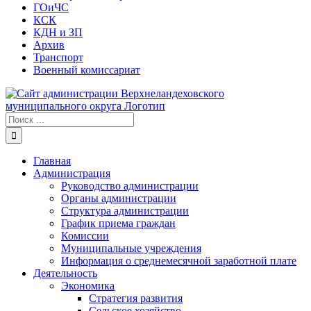
ГОиЧС
КСК
КДН и ЗП
Архив
Транспорт
Военный комиссариат
Результат
поиска:
Главная
Администрация
Руководство администрации
Органы администрации
Структура администрации
График приема граждан
Комиссии
Муниципальные учреждения
Информация о среднемесячной заработной плате
Деятельность
Экономика
Стратегия развития
Сельское хозяйство