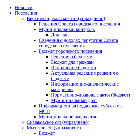
Skip
Новости
to
Поселения
content
Верхнеландеховское г/п (упразднено)
Решения Совета городского поселения
Муниципальный контроль
Доклады
Сведения о доходах депутатов Совета
городского поселения
Бюджет городского поселения
Решения о бюджете
Бюджет для граждан
Исполнение бюджета
Актуальная редакция решения о
бюджете
Информационно-аналитические
материалы
Нормативно-правовые акты (бюджет)
Муниципальный долг
Информационная поддержка субъектов
МСП
Муниципальное имущество
Симаковское с/п (упразднено)
Мытское с/п (упразднено)
Бюджет