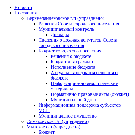
Skip
Новости
to
Поселения
content
Верхнеландеховское г/п (упразднено)
Решения Совета городского поселения
Муниципальный контроль
Доклады
Сведения о доходах депутатов Совета
городского поселения
Бюджет городского поселения
Решения о бюджете
Бюджет для граждан
Исполнение бюджета
Актуальная редакция решения о
бюджете
Информационно-аналитические
материалы
Нормативно-правовые акты (бюджет)
Муниципальный долг
Информационная поддержка субъектов
МСП
Муниципальное имущество
Симаковское с/п (упразднено)
Мытское с/п (упразднено)
Бюджет