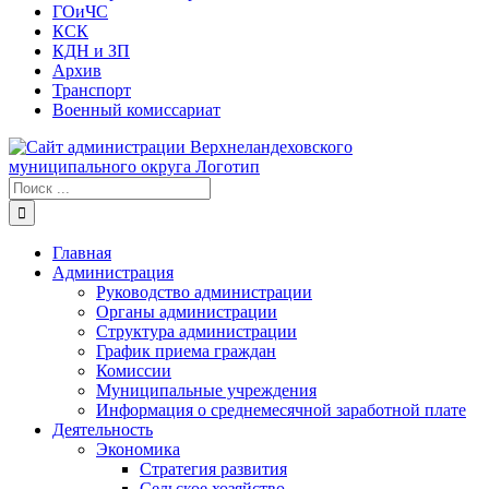
ГОиЧС
КСК
КДН и ЗП
Архив
Транспорт
Военный комиссариат
Результат
поиска:
Главная
Администрация
Руководство администрации
Органы администрации
Структура администрации
График приема граждан
Комиссии
Муниципальные учреждения
Информация о среднемесячной заработной плате
Деятельность
Экономика
Стратегия развития
Сельское хозяйство