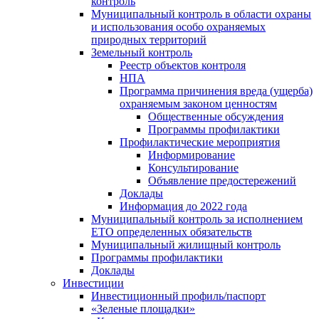
контроль
Муниципальный контроль в области охраны
и использования особо охраняемых
природных территорий
Земельный контроль
Реестр объектов контроля
НПА
Программа причинения вреда (ущерба)
охраняемым законом ценностям
Общественные обсуждения
Программы профилактики
Профилактические мероприятия
Информирование
Консультирование
Объявление предостережений
Доклады
Информация до 2022 года
Муниципальный контроль за исполнением
ЕТО определенных обязательств
Муниципальный жилищный контроль
Программы профилактики
Доклады
Инвестиции
Инвестиционный профиль/паспорт
«Зеленые площадки»