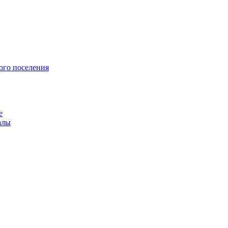
ого поселения
е
алы