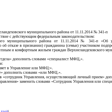
ландеховского муниципального района от 11.11.2014 № 341-п
ствие с действующим федеральным законодательством:
ого муниципального района от 11.11.2014 № 341-п «Об у
 об отказе в признании) гражданина (семьи) участником под
упным и комфортным жильем граждан Верхнеландеховского мун
 Отдела» дополнить словами «специалист МФЦ,».
и:
вляет в Управление или МФЦ:».
ние» дополнить словами «или МФЦ.».
 слов «сотрудник Управления, осуществляющий личный прием» д
т Управления» заменить словами «Сотрудник Управления или спе
 год)
|