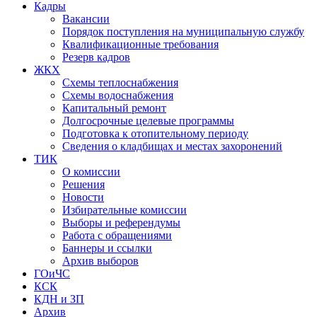
Кадры
Вакансии
Порядок поступления на муниципальную службу
Квалификационные требования
Резерв кадров
ЖКХ
Схемы теплоснабжения
Схемы водоснабжения
Капитальный ремонт
Долгосрочные целевые программы
Подготовка к отопительному периоду
Сведения о кладбищах и местах захоронений
ТИК
О комиссии
Решения
Новости
Избирательные комиссии
Выборы и референдумы
Работа с обращениями
Баннеры и ссылки
Архив выборов
ГОиЧС
КСК
КДН и ЗП
Архив