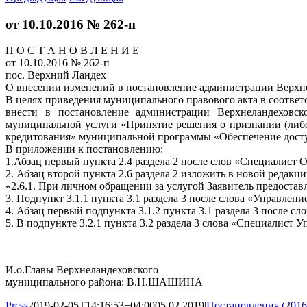
от 10.10.2016 № 262-п
П О С Т А Н О В Л Е Н И Е
от 10.10.2016 № 262-п
пос. Верхний Ландех
О внесении изменений в постановление администрации Верхне
В целях приведения муниципального правового акта в соответ
внести в постановление администрации Верхнеландеховск
муниципальной услуги «Принятие решения о признании (либо
кредитования» муниципальной программы «Обеспечение дост
В приложении к постановлению:
1.Абзац первый пункта 2.4 раздела 2 после слов «Специалист
2. Абзац второй пункта 2.6 раздела 2 изложить в новой редакци
«2.6.1. При личном обращении за услугой Заявитель предоста
3. Подпункт 3.1.1 пункта 3.1 раздела 3 после слова «Управле
4. Абзац первый подпункта 3.1.2 пункта 3.1 раздела 3 после
5. В подпункте 3.2.1 пункта 3.2 раздела 3 слова «Специалис
И.о.Главы Верхнеландеховского
муниципального района: В.Н.ШАШИНА
Press
2019-02-05T14:16:53+04:00
05.02.2019
|
Постановления (2016