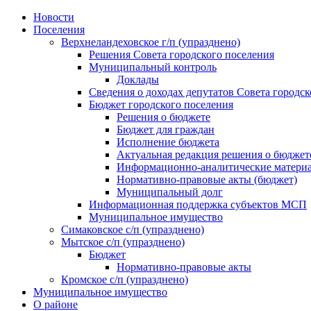
Skip
Новости
to
Поселения
content
Верхнеландеховское г/п (упразднено)
Решения Совета городского поселения
Муниципальный контроль
Доклады
Сведения о доходах депутатов Совета городск
Бюджет городского поселения
Решения о бюджете
Бюджет для граждан
Исполнение бюджета
Актуальная редакция решения о бюджет
Информационно-аналитические матери
Нормативно-правовые акты (бюджет)
Муниципальный долг
Информационная поддержка субъектов МСП
Муниципальное имущество
Симаковское с/п (упразднено)
Мытское с/п (упразднено)
Бюджет
Нормативно-правовые акты
Кромское с/п (упразднено)
Муниципальное имущество
О районе