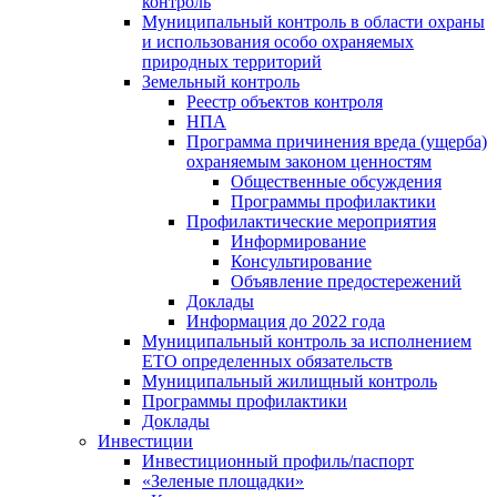
контроль
Муниципальный контроль в области охраны
и использования особо охраняемых
природных территорий
Земельный контроль
Реестр объектов контроля
НПА
Программа причинения вреда (ущерба)
охраняемым законом ценностям
Общественные обсуждения
Программы профилактики
Профилактические мероприятия
Информирование
Консультирование
Объявление предостережений
Доклады
Информация до 2022 года
Муниципальный контроль за исполнением
ЕТО определенных обязательств
Муниципальный жилищный контроль
Программы профилактики
Доклады
Инвестиции
Инвестиционный профиль/паспорт
«Зеленые площадки»