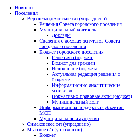
Skip
Новости
to
Поселения
content
Верхнеландеховское г/п (упразднено)
Решения Совета городского поселения
Муниципальный контроль
Доклады
Сведения о доходах депутатов Совета
городского поселения
Бюджет городского поселения
Решения о бюджете
Бюджет для граждан
Исполнение бюджета
Актуальная редакция решения о
бюджете
Информационно-аналитические
материалы
Нормативно-правовые акты (бюджет)
Муниципальный долг
Информационная поддержка субъектов
МСП
Муниципальное имущество
Симаковское с/п (упразднено)
Мытское с/п (упразднено)
Бюджет