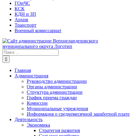
ГОиЧС
КСК
КДН и ЗП
Архив
Транспорт
Военный комиссариат
Результат
поиска:
Главная
Администрация
Руководство администрации
Органы администрации
Структура администрации
График приема граждан
Комиссии
Муниципальные учреждения
Информация о среднемесячной заработной плате
Деятельность
Экономика
Стратегия развития
Сельское хозяйство