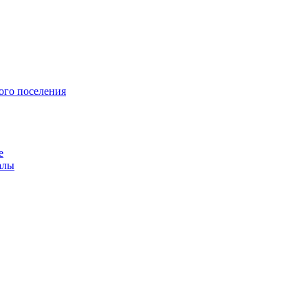
ого поселения
е
алы