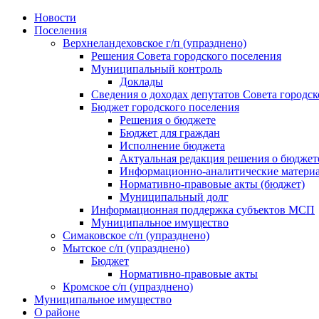
Skip
Новости
to
Поселения
content
Верхнеландеховское г/п (упразднено)
Решения Совета городского поселения
Муниципальный контроль
Доклады
Сведения о доходах депутатов Совета городск
Бюджет городского поселения
Решения о бюджете
Бюджет для граждан
Исполнение бюджета
Актуальная редакция решения о бюджет
Информационно-аналитические матери
Нормативно-правовые акты (бюджет)
Муниципальный долг
Информационная поддержка субъектов МСП
Муниципальное имущество
Симаковское с/п (упразднено)
Мытское с/п (упразднено)
Бюджет
Нормативно-правовые акты
Кромское с/п (упразднено)
Муниципальное имущество
О районе