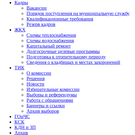
Кадры
Вакансии
Порядок поступления на муниципальную службу
Квалификационные требования
Резерв кадров
ЖКХ
Схемы теплоснабжения
Схемы водоснабжения
Капитальный ремонт
Долгосрочные целевые программы
Подготовка к отопительному периоду
Сведения о кладбищах и местах захоронений
ТИК
О комиссии
Решения
Новости
Избирательные комиссии
Выборы и референдумы
Работа с обращениями
Баннеры и ссылки
Архив выборов
ГОиЧС
КСК
КДН и ЗП
Архив