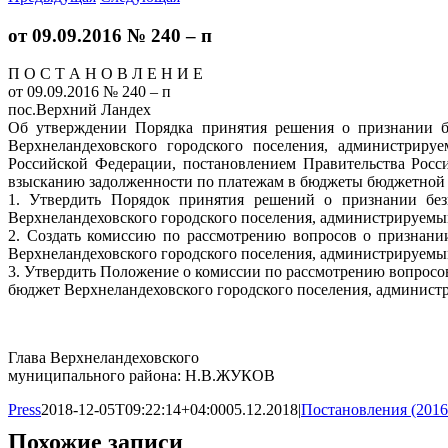
от 09.09.2016 № 240 – п
П О С Т А Н О В Л Е Н И Е
от 09.09.2016 № 240 – п
пос.Верхний Ландех
Об утверждении Порядка принятия решения о признании б
Верхнеландеховского городского поселения, администриру
Российской Федерации, постановлением Правительства Росс
взысканию задолженности по платежам в бюджеты бюджетной
1. Утвердить Порядок принятия решений о признании бе
Верхнеландеховского городского поселения, администрируемы
2. Создать комиссию по рассмотрению вопросов о признани
Верхнеландеховского городского поселения, администрируемы
3. Утвердить Положение о комиссии по рассмотрению вопросо
бюджет Верхнеландеховского городского поселения, админист
Глава Верхнеландеховского
муниципального района: Н.В.ЖУКОВ
Press
2018-12-05T09:22:14+04:00
05.12.2018
|
Постановления (2016
Похожие записи