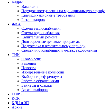
Кадры
Вакансии
Порядок поступления на муниципальную службу
Квалификационные требования
Резерв кадров
ЖКХ
Схемы теплоснабжения
Схемы водоснабжения
Капитальный ремонт
Долгосрочные целевые программы
Подготовка к отопительному периоду
Сведения о кладбищах и местах захоронений
ТИК
О комиссии
Решения
Новости
Избирательные комиссии
Выборы и референдумы
Работа с обращениями
Баннеры и ссылки
Архив выборов
ГОиЧС
КСК
КДН и ЗП
Архив