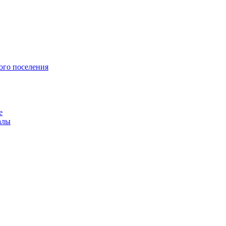
ого поселения
е
алы