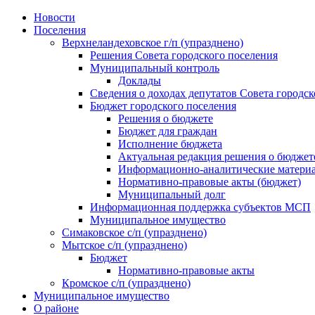
Skip
Новости
to
Поселения
content
Верхнеландеховское г/п (упразднено)
Решения Совета городского поселения
Муниципальный контроль
Доклады
Сведения о доходах депутатов Совета городск
Бюджет городского поселения
Решения о бюджете
Бюджет для граждан
Исполнение бюджета
Актуальная редакция решения о бюджет
Информационно-аналитические матери
Нормативно-правовые акты (бюджет)
Муниципальный долг
Информационная поддержка субъектов МСП
Муниципальное имущество
Симаковское с/п (упразднено)
Мытское с/п (упразднено)
Бюджет
Нормативно-правовые акты
Кромское с/п (упразднено)
Муниципальное имущество
О районе