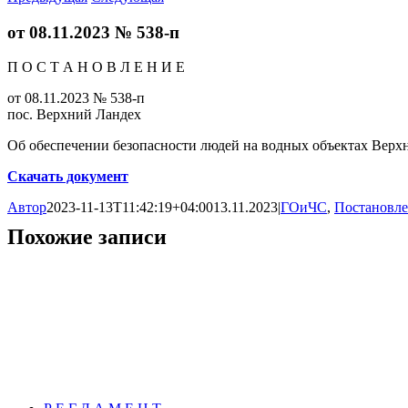
от 08.11.2023 № 538-п
П О С Т А Н О В Л Е Н И Е
от 08.11.2023 № 538-п
пос. Верхний Ландех
Об обеспечении безопасности людей на водных объектах Верхн
Скачать документ
Автор
2023-11-13T11:42:19+04:00
13.11.2023
|
ГОиЧС
,
Постановле
Похожие записи