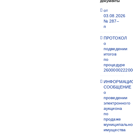
документы
от
03.08.2026
№ 287–
п
ПРОТОКОЛ
о
подведении
итогов
по
процедуре
260000022200
ИНФОРМАЦИ
СООБЩЕНИЕ
о
проведении
электронного
аукциона
по
продаже
муниципально
имущества