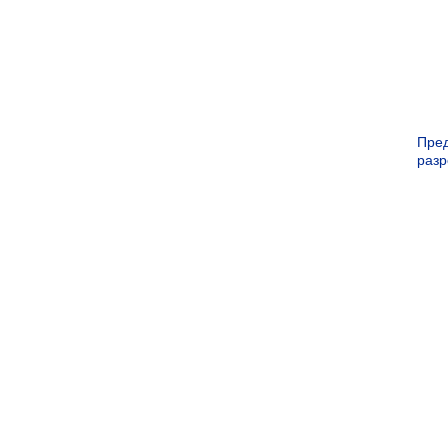
Пре
раз