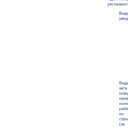
регламен
Выд
уве
Выд
акта
осви
про
осн
рабо
по
стро
(за