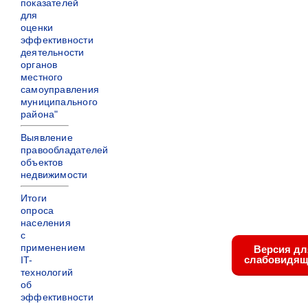
показателей
для
оценки
эффективности
деятельности
органов
местного
самоуправления
муниципального
района"
Выявление
правообладателей
объектов
недвижимости
Итоги
опроса
населения
с
применением
Версия дл
слабовидящ
IT-
технологий
об
эффективности