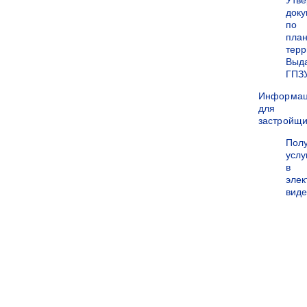
Утв
док
по
пла
терр
Выд
ГПЗ
Информа
для
застройщи
Пол
услу
в
эле
вид