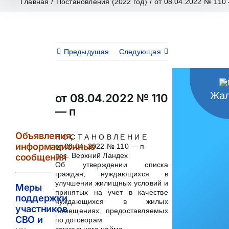
Главная
/
Постановления (2022 год)
/
от 08.04.2022 № 110
Предыдущая
Следующая
Жал
от 08.04.2022 № 110
— п
Объявления,
П О С Т А Н О В Л Е Н И Е
информационные
от 08.04. 2022 № 110 — п
пос. Верхний Ландех
сообщения
Об утверждении списка
граждан, нуждающихся в
улучшении жилищных условий и
Меры
принятых на учет в качестве
поддержки
нуждающихся в жилых
участников
помещениях, предоставляемых
СВО и
по договорам