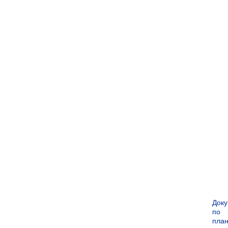
Док
по
пла