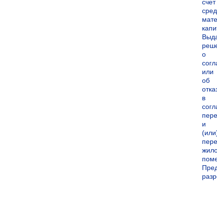
счет
сред
мате
капи
Выд
реш
о
согл
или
об
отка
в
согл
пер
и
(или
пере
жил
пом
Пре
раз