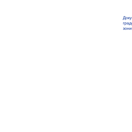
Док
град
зон