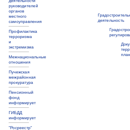
деятельности
руководителей
органов
Градостроитель
местного
деятельность
самоуправления
Градостро
Профилактика
регулиров
терроризма
и
Док
экстремизма
терр
пла
Межнациональные
отношения
Пучежская
межрайонная
прокуратура
Пенсионный
фонд
информирует
ГИБДД
информирует
"Росреестр"