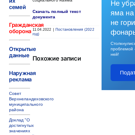
их
социального найма
Не убр
семей
яма на
Скачать полный текст
документа
не гори
Гражданская
11.04.2022
|
Постановления (2022
оборона
фонар
год)
Столкнулис
Открытые
проблемой 
ней!
данные
Похожие записи
Подат
Наружная
реклама
Совет
Верхнеландеховского
муниципального
района
Доклад "О
достигнутых
значениях