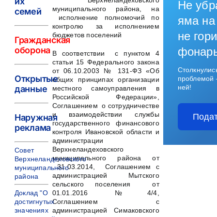
их
Верхнеландеховского
Не убр
муниципального района, на
семей
исполнение полномочий по
яма на
контролю за исполнением
не гори
бюджетов поселений
Гражданская
оборона
фонар
В соответствии с пунктом 4
статьи 15 Федерального закона
Столкнулис
от 06.10.2003 № 131-ФЗ «Об
Открытые
проблемой 
общих принципах организации
ней!
данные
местного самоуправления в
Российской Федерации»,
Соглашением о сотрудничестве
и взаимодействии службы
Подат
Наружная
государственного финансового
реклама
контроля Ивановской области и
администрации
Верхнеландеховского
Совет
муниципального района от
Верхнеландеховского
31.03.2014, Соглашением с
муниципального
администрацией Мытского
района
сельского поселения от
Доклад "О
01.01.2016 № 4/4,
достигнутых
Соглашением с
значениях
администрацией Симаковского