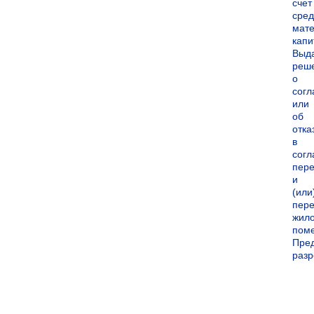
счет
сред
мате
капи
Выд
реш
о
согл
или
об
отка
в
согл
пер
и
(или
пере
жил
пом
Пре
раз