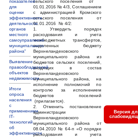
показателей
сельского поселения от
для
01.01.2016 № 4/3, Соглашением
оценки
с администрацией Кромского
эффективности
сельского поселения от
деятельности
01.01.2016 № 4/2:
органов
1. Утвердить порядок
местного
расходования и учета
самоуправления
межбюджетных трансфертов,
муниципального
выделенных бюджету
района"
Верхнеландеховского
муниципального района из
Выявление
бюджетов сельских поселений,
правообладателей
входящих в состав
объектов
Верхнеландеховского
недвижимости
муниципального района, на
исполнение полномочий по
Итоги
контролю за исполнением
опроса
бюджетов поселений
населения
(прилагается).
с
2. Отменить постановление
применением
Версия дл
администрации
слабовидящ
IT-
Верхнеландеховского
технологий
муниципального района от
об
08.04.2010 № 64-п «О порядке
эффективности
расходования и учета