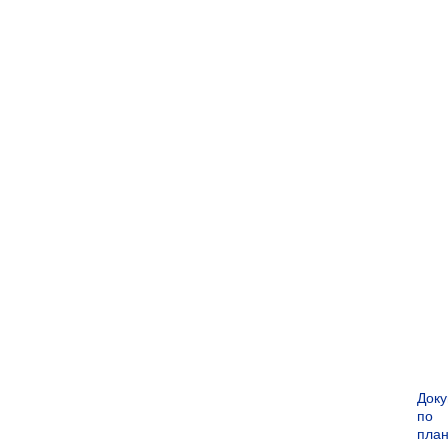
Док
по
пла