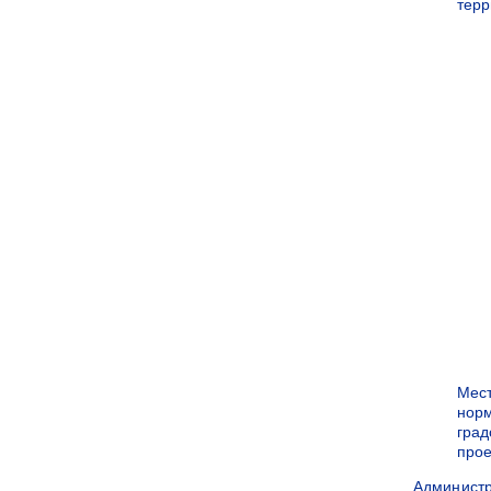
терр
Мес
нор
град
прое
Админист