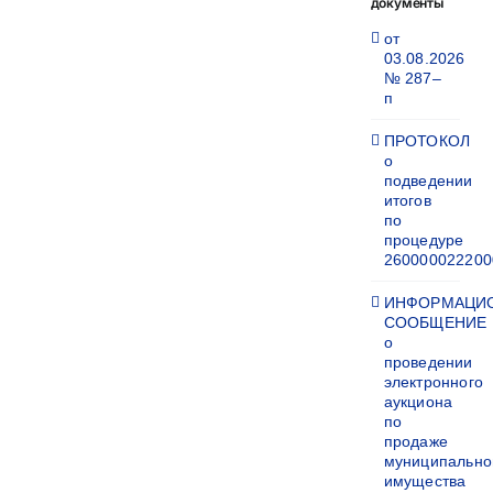
документы
от
03.08.2026
№ 287–
п
ПРОТОКОЛ
о
подведении
итогов
по
процедуре
260000022200
ИНФОРМАЦИ
СООБЩЕНИЕ
о
проведении
электронного
аукциона
по
продаже
муниципально
имущества