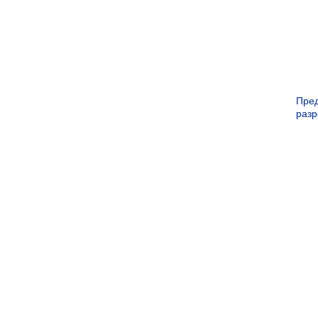
Пре
раз