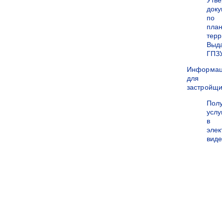
Утв
док
по
пла
терр
Выд
ГПЗ
Информа
для
застройщи
Пол
услу
в
эле
вид