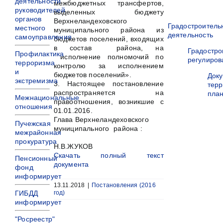
деятельности
межбюджетных трансфертов,
руководителей
выделенных бюджету
органов
Верхнеландеховского
Градостроитель
местного
муниципального района из
деятельность
самоуправления
бюджетов поселений, входящих
в состав района, на
Градостро
Профилактика
исполнение полномочий по
регулиров
терроризма
контролю за исполнением
и
бюджетов поселений».
Док
экстремизма
3. Настоящее постановление
терр
распространяется на
пла
Межнациональные
правоотношения, возникшие с
отношения
01.01.2016.
Глава Верхнеландеховского
Пучежская
муниципального района :
межрайонная
прокуратура
Н.В.ЖУКОВ
Скачать полный текст
Пенсионный
документа
фонд
информирует
13.11.2018
|
Постановления (2016
ГИБДД
год)
информирует
"Росреестр"