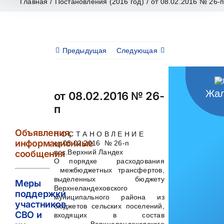
Главная
/
Постановления (2016 год)
/
от 08.02.2016 № 26-
Предыдущая
Следующая
Жал
от 08.02.2016 № 26-
п
Объявления,
П О С Т А Н О В Л Е Н И Е
информационные
от 08.02.2016 № 26-п
пос.Верхний Ландех
сообщения
О порядке расходования
межбюджетных трансфертов,
выделенных бюджету
Меры
Верхнеландеховского
поддержки
муниципального района из
участников
бюджетов сельских поселений,
СВО и
входящих в состав