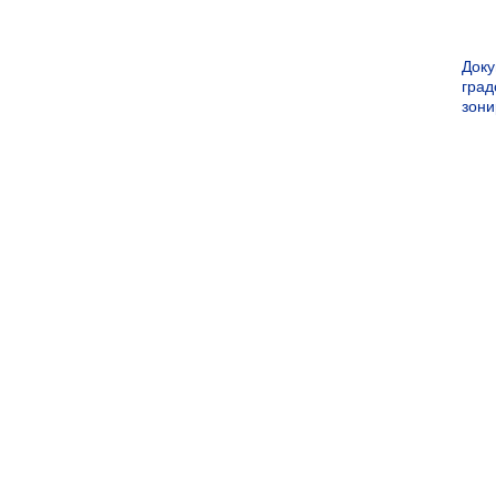
Док
град
зон