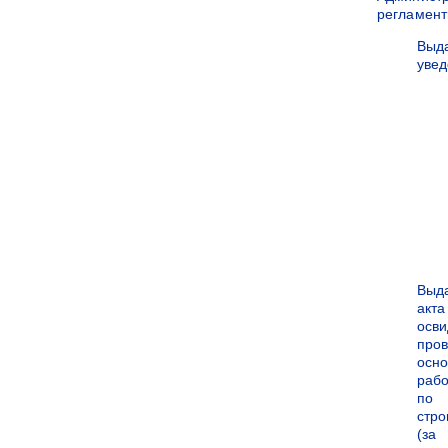
регламен
Выд
уве
Выд
акта
осви
про
осн
рабо
по
стро
(за