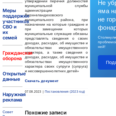
утверждении перечня должностей
Не уб
муниципальной службы
яма н
Меры
администрации
Верхнеландеховского
поддержки
не гор
муниципального района, при
участников
назначении на которые граждане и
СВО и
фона
при замещении которых
их
муниципальные служащие обязаны
семей
Столкнули
представлять сведения о своих
проблемо
доходах, расходах, об имуществе и
ней!
обязательствах имущественного
Гражданская
характера, а также сведения о
доходах, расходах, об имуществе и
оборона
обязательствах имущественного
Под
характера своих супруги (супруга)
и несовершеннолетних детей»
Открытые
данные
Скачать документ
07.08.2023
|
Постановления (2023 год)
Наружная
реклама
Похожие записи
Совет