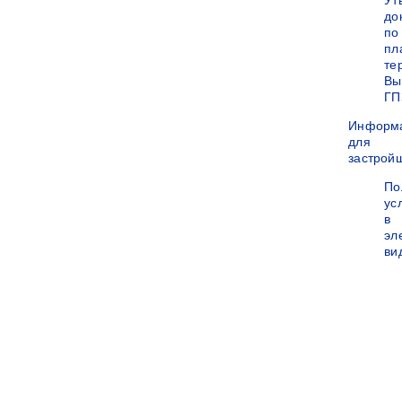
Ут
до
по
пл
те
Вы
ГП
Информ
для
застрой
По
ус
в
эл
ви