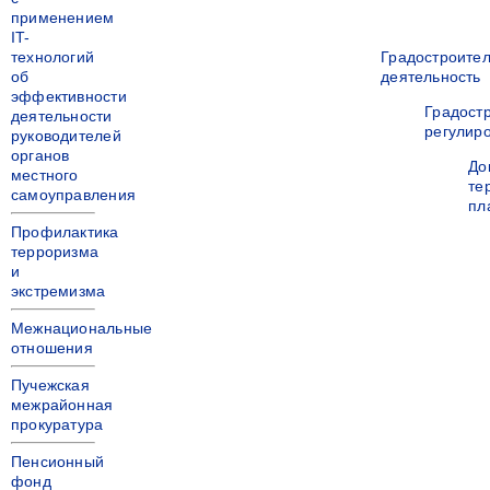
применением
IT-
технологий
Градостроите
об
деятельность
эффективности
Градост
деятельности
регулир
руководителей
органов
До
местного
те
самоуправления
пл
Профилактика
терроризма
и
экстремизма
Межнациональные
отношения
Пучежская
межрайонная
прокуратура
Пенсионный
фонд