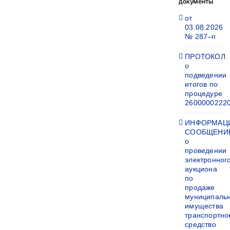
документы
от
03.08.2026
№ 287–п
ПРОТОКОЛ
о
подведении
итогов по
процедуре
2600000222
ИНФОРМАЦ
СООБЩЕНИ
о
проведении
электронног
аукциона
по
продаже
муниципаль
имущества
транспортно
средство