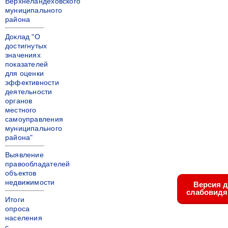
Верхнеландеховского
муниципального
района
Доклад "О
достигнутых
значениях
показателей
для оценки
эффективности
деятельности
органов
местного
самоуправления
муниципального
района"
Выявление
правообладателей
объектов
недвижимости
Версия 
слабовид
Итоги
опроса
населения
с