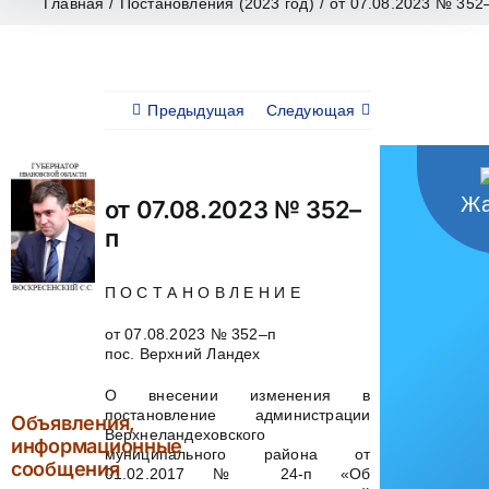
Главная
/
Постановления (2023 год)
/
от 07.08.2023 № 352
Предыдущая
Следующая
Жа
от 07.08.2023 № 352–
п
П О С Т А Н О В Л Е Н И Е
от 07.08.2023 № 352–п
пос. Верхний Ландех
О внесении изменения в
постановление администрации
Объявления,
Верхнеландеховского
информационные
муниципального района от
сообщения
01.02.2017 № 24-п «Об