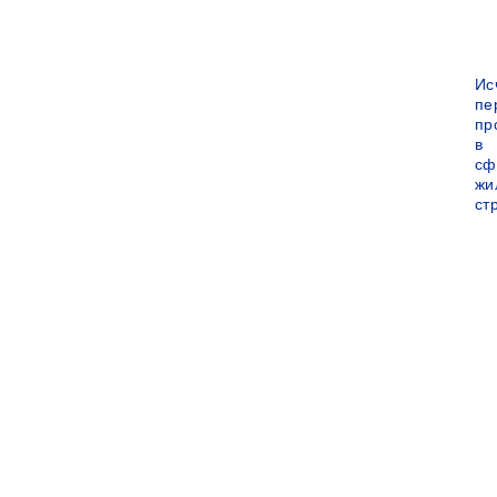
Ис
пе
пр
в
сф
жи
ст