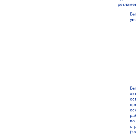
регламе
Вы
ув
Вы
ак
ос
пр
ос
ра
по
ст
(за