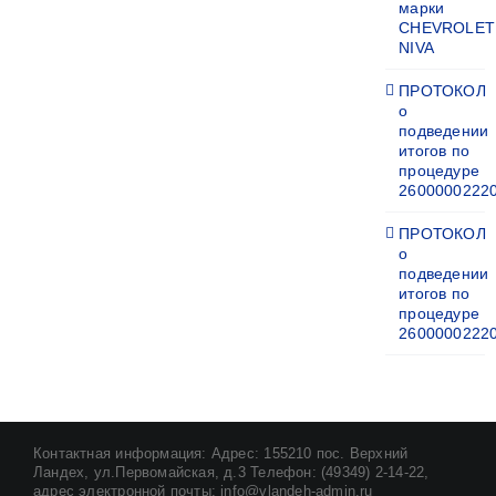
марки
CHEVROLET
NIVA
ПРОТОКОЛ
о
подведении
итогов по
процедуре
2600000222
ПРОТОКОЛ
о
подведении
итогов по
процедуре
2600000222
Контактная информация: Адрес: 155210 пос. Верхний
Ландех, ул.Первомайская, д.3 Телефон: (49349) 2-14-22,
адрес электронной почты: info@vlandeh-admin.ru