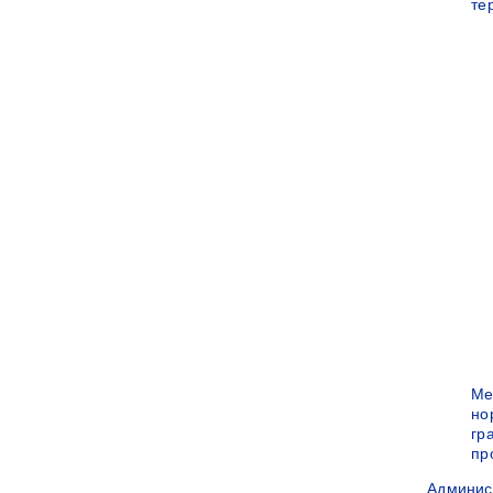
те
Ме
но
гр
пр
Админис