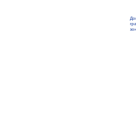
До
гр
зо