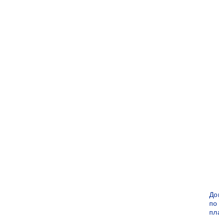
До
по
пл