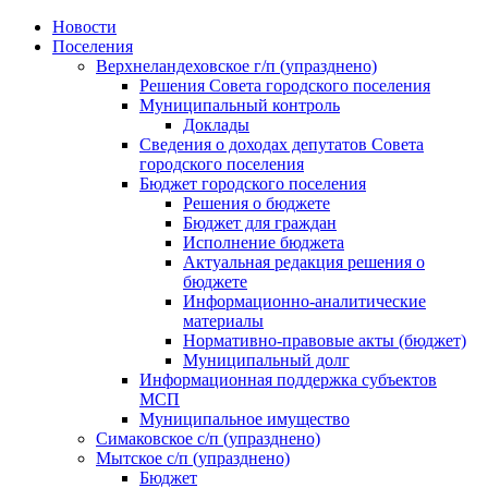
Skip
Новости
to
Поселения
content
Верхнеландеховское г/п (упразднено)
Решения Совета городского поселения
Муниципальный контроль
Доклады
Сведения о доходах депутатов Совета
городского поселения
Бюджет городского поселения
Решения о бюджете
Бюджет для граждан
Исполнение бюджета
Актуальная редакция решения о
бюджете
Информационно-аналитические
материалы
Нормативно-правовые акты (бюджет)
Муниципальный долг
Информационная поддержка субъектов
МСП
Муниципальное имущество
Симаковское с/п (упразднено)
Мытское с/п (упразднено)
Бюджет