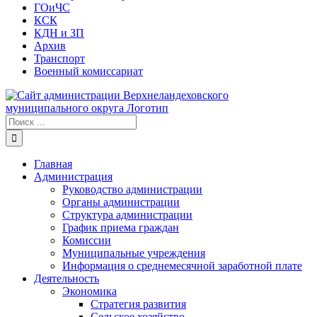
ГОиЧС
КСК
КДН и ЗП
Архив
Транспорт
Военный комиссариат
Результат
поиска:
Главная
Администрация
Руководство администрации
Органы администрации
Структура администрации
График приема граждан
Комиссии
Муниципальные учреждения
Информация о среднемесячной заработной плате
Деятельность
Экономика
Стратегия развития
Сельское хозяйство