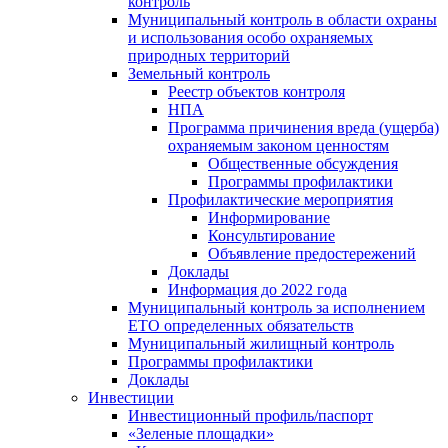
контроль
Муниципальный контроль в области охраны
и использования особо охраняемых
природных территорий
Земельный контроль
Реестр объектов контроля
НПА
Программа причинения вреда (ущерба)
охраняемым законом ценностям
Общественные обсуждения
Программы профилактики
Профилактические мероприятия
Информирование
Консультирование
Объявление предостережений
Доклады
Информация до 2022 года
Муниципальный контроль за исполнением
ЕТО определенных обязательств
Муниципальный жилищный контроль
Программы профилактики
Доклады
Инвестиции
Инвестиционный профиль/паспорт
«Зеленые площадки»