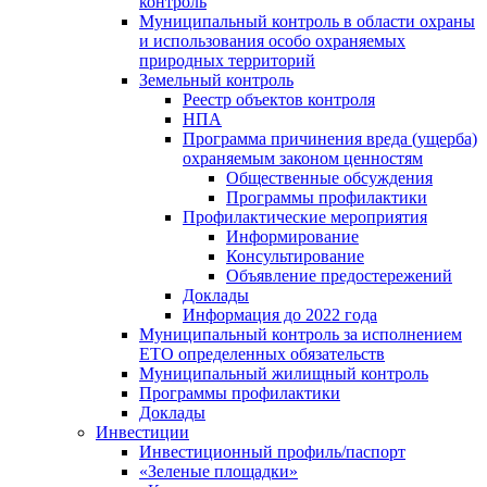
контроль
Муниципальный контроль в области охраны
и использования особо охраняемых
природных территорий
Земельный контроль
Реестр объектов контроля
НПА
Программа причинения вреда (ущерба)
охраняемым законом ценностям
Общественные обсуждения
Программы профилактики
Профилактические мероприятия
Информирование
Консультирование
Объявление предостережений
Доклады
Информация до 2022 года
Муниципальный контроль за исполнением
ЕТО определенных обязательств
Муниципальный жилищный контроль
Программы профилактики
Доклады
Инвестиции
Инвестиционный профиль/паспорт
«Зеленые площадки»