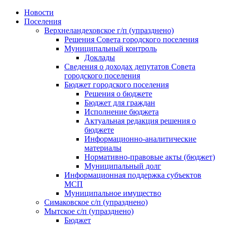
Skip
Новости
to
Поселения
content
Верхнеландеховское г/п (упразднено)
Решения Совета городского поселения
Муниципальный контроль
Доклады
Сведения о доходах депутатов Совета
городского поселения
Бюджет городского поселения
Решения о бюджете
Бюджет для граждан
Исполнение бюджета
Актуальная редакция решения о
бюджете
Информационно-аналитические
материалы
Нормативно-правовые акты (бюджет)
Муниципальный долг
Информационная поддержка субъектов
МСП
Муниципальное имущество
Симаковское с/п (упразднено)
Мытское с/п (упразднено)
Бюджет