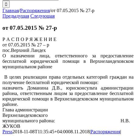
поиска:
Главная
/
Распоряжения
/
от 07.05.2015 № 27-р
Предыдущая
Следующая
от 07.05.2015 № 27-р
Р А С П О Р Я Ж Е Н И Е
от 07.05.2015 № 27 – р
пос.Верхний Ландех
О назначении лица, ответственного за предоставление
бесплатной юридической помощи в Верхнеландеховском
муниципальном районе
В целях реализации права отдельных категорий граждан на
получение бесплатной юридической помощи:
назначить Доманина Д.В., юрисконсульта администрации
района, ответственным лицом за предоставление бесплатной
юридической помощи в Верхнеландеховском муниципальном
районе.
Глава администрации
Верхнеландеховского
муниципального района: Н.В.
ЖУКОВ
Press
2018-11-08T11:35:45+04:00
08.11.2018
|
Распоряжения
|