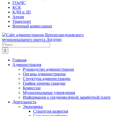
ГОиЧС
КСК
КДН и ЗП
Архив
Транспорт
Военный комиссариат
Результат
поиска:
Главная
Администрация
Руководство администрации
Органы администрации
Структура администрации
График приема граждан
Комиссии
Муниципальные учреждения
Информация о среднемесячной заработной плате
Деятельность
Экономика
Стратегия развития
Сельское хозяйство