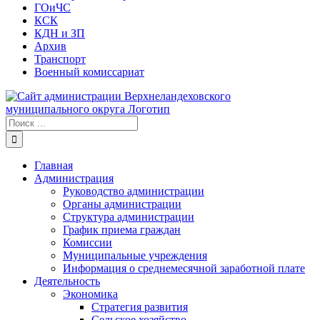
ГОиЧС
КСК
КДН и ЗП
Архив
Транспорт
Военный комиссариат
Результат
поиска:
Главная
Администрация
Руководство администрации
Органы администрации
Структура администрации
График приема граждан
Комиссии
Муниципальные учреждения
Информация о среднемесячной заработной плате
Деятельность
Экономика
Стратегия развития
Сельское хозяйство