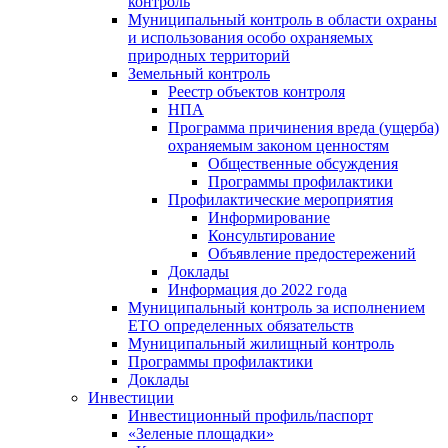
контроль
Муниципальный контроль в области охраны
и использования особо охраняемых
природных территорий
Земельный контроль
Реестр объектов контроля
НПА
Программа причинения вреда (ущерба)
охраняемым законом ценностям
Общественные обсуждения
Программы профилактики
Профилактические мероприятия
Информирование
Консультирование
Объявление предостережений
Доклады
Информация до 2022 года
Муниципальный контроль за исполнением
ЕТО определенных обязательств
Муниципальный жилищный контроль
Программы профилактики
Доклады
Инвестиции
Инвестиционный профиль/паспорт
«Зеленые площадки»