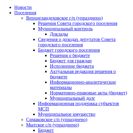
Skip
Новости
to
Поселения
content
Верхнеландеховское г/п (упразднено)
Решения Совета городского поселения
Муниципальный контроль
Доклады
Сведения о доходах депутатов Совета
городского поселения
Бюджет городского поселения
Решения о бюджете
Бюджет для граждан
Исполнение бюджета
Актуальная редакция решения о
бюджете
Информационно-аналитические
материалы
Нормативно-правовые акты (бюджет)
Муниципальный долг
Информационная поддержка субъектов
МСП
Муниципальное имущество
Симаковское с/п (упразднено)
Мытское с/п (упразднено)
Бюджет