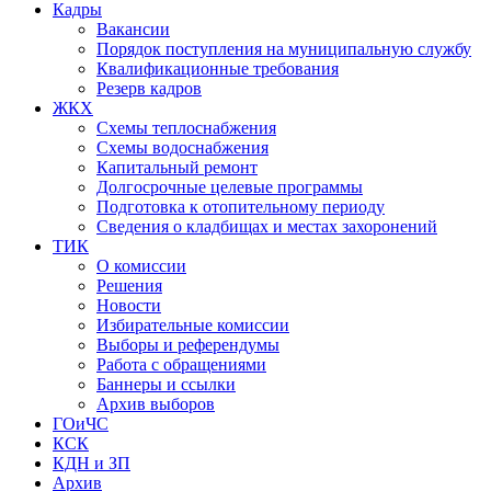
Кадры
Вакансии
Порядок поступления на муниципальную службу
Квалификационные требования
Резерв кадров
ЖКХ
Схемы теплоснабжения
Схемы водоснабжения
Капитальный ремонт
Долгосрочные целевые программы
Подготовка к отопительному периоду
Сведения о кладбищах и местах захоронений
ТИК
О комиссии
Решения
Новости
Избирательные комиссии
Выборы и референдумы
Работа с обращениями
Баннеры и ссылки
Архив выборов
ГОиЧС
КСК
КДН и ЗП
Архив