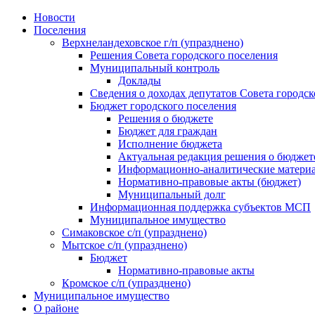
Skip
Новости
to
Поселения
content
Верхнеландеховское г/п (упразднено)
Решения Совета городского поселения
Муниципальный контроль
Доклады
Сведения о доходах депутатов Совета городск
Бюджет городского поселения
Решения о бюджете
Бюджет для граждан
Исполнение бюджета
Актуальная редакция решения о бюджет
Информационно-аналитические матери
Нормативно-правовые акты (бюджет)
Муниципальный долг
Информационная поддержка субъектов МСП
Муниципальное имущество
Симаковское с/п (упразднено)
Мытское с/п (упразднено)
Бюджет
Нормативно-правовые акты
Кромское с/п (упразднено)
Муниципальное имущество
О районе