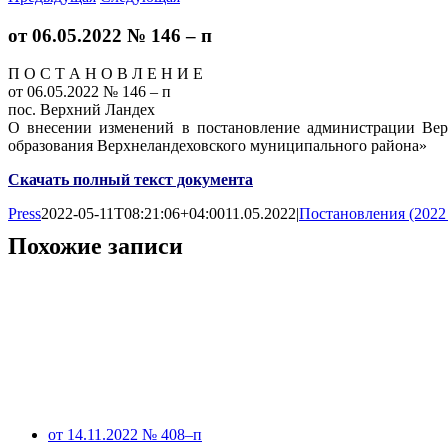
от 06.05.2022 № 146 – п
П О С Т А Н О В Л Е Н И Е
от 06.05.2022 № 146 – п
пос. Верхний Ландех
О внесении изменений в постановление администрации Вер
образования Верхнеландеховского муниципального района»
Скачать полный текст документа
Press
2022-05-11T08:21:06+04:00
11.05.2022
|
Постановления (2022
Похожие записи
от 14.11.2022 № 408–п