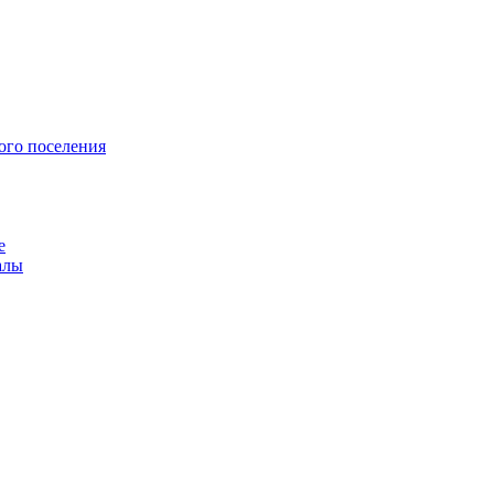
ого поселения
е
алы