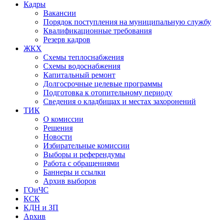
Кадры
Вакансии
Порядок поступления на муниципальную службу
Квалификационные требования
Резерв кадров
ЖКХ
Схемы теплоснабжения
Схемы водоснабжения
Капитальный ремонт
Долгосрочные целевые программы
Подготовка к отопительному периоду
Сведения о кладбищах и местах захоронений
ТИК
О комиссии
Решения
Новости
Избирательные комиссии
Выборы и референдумы
Работа с обращениями
Баннеры и ссылки
Архив выборов
ГОиЧС
КСК
КДН и ЗП
Архив