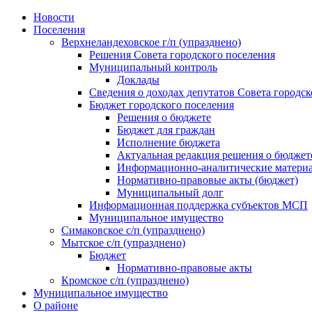
Skip
Новости
to
Поселения
content
Верхнеландеховское г/п (упразднено)
Решения Совета городского поселения
Муниципальный контроль
Доклады
Сведения о доходах депутатов Совета городск
Бюджет городского поселения
Решения о бюджете
Бюджет для граждан
Исполнение бюджета
Актуальная редакция решения о бюджет
Информационно-аналитические матери
Нормативно-правовые акты (бюджет)
Муниципальный долг
Информационная поддержка субъектов МСП
Муниципальное имущество
Симаковское с/п (упразднено)
Мытское с/п (упразднено)
Бюджет
Нормативно-правовые акты
Кромское с/п (упразднено)
Муниципальное имущество
О районе