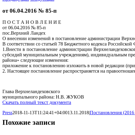
от 06.04.2016 № 85-п
П О С Т А Н О В Л Е Н И Е
от 06.04.2016 № 85-п
пос.Верхний Ландех
О внесении изменений в постановление администрации Верхне
В соответствии со статьей 78 Бюджетного кодекса Российской
1.Внести в постановление администрации Верхнеландеховско
субсидий муниципальным учреждениям), индивидуальным пред
района» следующие изменения:
приложение к постановлению изложить в новой редакции (прил
2. Настоящее постановление распространяется на правоотношен
Глава Верхнеландеховского
муниципального района: Н.В. ЖУКОВ
Скачать полный текст документа
Press
2018-11-13T11:24:41+04:00
13.11.2018
|
Постановления (2016 
Похожие записи