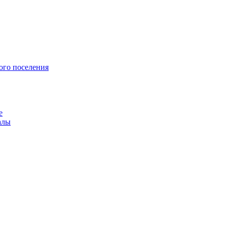
ого поселения
е
алы