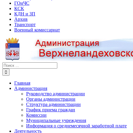
ГОиЧС
КСК
КДН и ЗП
Архив
Транспорт
Военный комиссариат
Результат
поиска:
Главная
Администрация
Руководство администрации
Органы администрации
Структура администрации
График приема граждан
Комиссии
Муниципальные учреждения
Информация о среднемесячной заработной плате
Деятельность