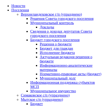
Skip
Новости
to
Поселения
content
Верхнеландеховское г/п (упразднено)
Решения Совета городского поселения
Муниципальный контроль
Доклады
Сведения о доходах депутатов Совета
городского поселения
Бюджет городского поселения
Решения о бюджете
Бюджет для граждан
Исполнение бюджета
Актуальная редакция решения о
бюджете
Информационно-аналитические
материалы
Нормативно-правовые акты (бюджет)
Муниципальный долг
Информационная поддержка субъектов
МСП
Муниципальное имущество
Симаковское с/п (упразднено)
Мытское с/п (упразднено)
Бюджет