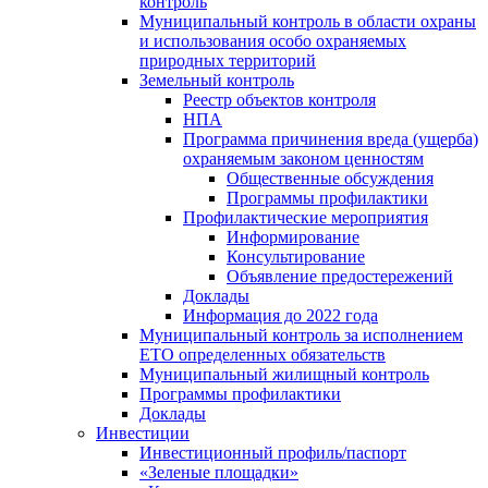
контроль
Муниципальный контроль в области охраны
и использования особо охраняемых
природных территорий
Земельный контроль
Реестр объектов контроля
НПА
Программа причинения вреда (ущерба)
охраняемым законом ценностям
Общественные обсуждения
Программы профилактики
Профилактические мероприятия
Информирование
Консультирование
Объявление предостережений
Доклады
Информация до 2022 года
Муниципальный контроль за исполнением
ЕТО определенных обязательств
Муниципальный жилищный контроль
Программы профилактики
Доклады
Инвестиции
Инвестиционный профиль/паспорт
«Зеленые площадки»