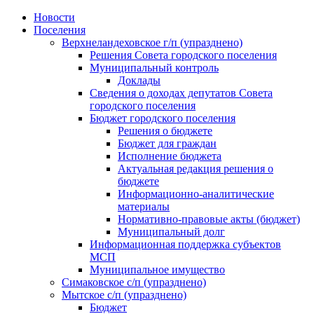
Skip
Новости
to
Поселения
content
Верхнеландеховское г/п (упразднено)
Решения Совета городского поселения
Муниципальный контроль
Доклады
Сведения о доходах депутатов Совета
городского поселения
Бюджет городского поселения
Решения о бюджете
Бюджет для граждан
Исполнение бюджета
Актуальная редакция решения о
бюджете
Информационно-аналитические
материалы
Нормативно-правовые акты (бюджет)
Муниципальный долг
Информационная поддержка субъектов
МСП
Муниципальное имущество
Симаковское с/п (упразднено)
Мытское с/п (упразднено)
Бюджет