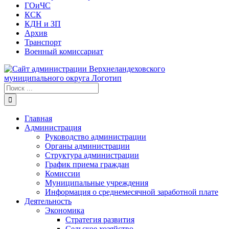
ГОиЧС
КСК
КДН и ЗП
Архив
Транспорт
Военный комиссариат
Результат
поиска:
Главная
Администрация
Руководство администрации
Органы администрации
Структура администрации
График приема граждан
Комиссии
Муниципальные учреждения
Информация о среднемесячной заработной плате
Деятельность
Экономика
Стратегия развития
Сельское хозяйство