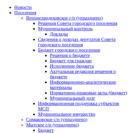
Skip
Новости
to
Поселения
content
Верхнеландеховское г/п (упразднено)
Решения Совета городского поселения
Муниципальный контроль
Доклады
Сведения о доходах депутатов Совета
городского поселения
Бюджет городского поселения
Решения о бюджете
Бюджет для граждан
Исполнение бюджета
Актуальная редакция решения о
бюджете
Информационно-аналитические
материалы
Нормативно-правовые акты (бюджет)
Муниципальный долг
Информационная поддержка субъектов
МСП
Муниципальное имущество
Симаковское с/п (упразднено)
Мытское с/п (упразднено)
Бюджет