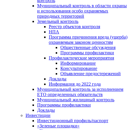
контроль
Муниципальный контроль в области охраны
и использования особо охраняемых
природных территорий
Земельный контроль
Реестр объектов контроля
НПА
Программа причинения вреда (ущерба)
охраняемым законом ценностям
Общественные обсуждения
Программы профилактики
Профилактические мероприятия
Информирование
Консультирование
Объявление предостережений
Доклады
Информация до 2022 года
Муниципальный контроль за исполнением
ЕТО определенных обязательств
Муниципальный жилищный контроль
Программы профилактики
Доклады
Инвестиции
Инвестиционный профиль/паспорт
«Зеленые площадки»