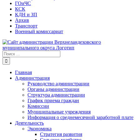
ГОиЧС
КСК
КДН и ЗП
Архив
Транспорт
Военный комиссариат
Результат
поиска:
Главная
Администрация
Руководство администрации
Органы администрации
Структура администрации
График приема граждан
Комиссии
Муниципальные учреждения
Информация о среднемесячной заработной плате
Деятельность
Экономика
Стратегия развития
Сельское хозяйство