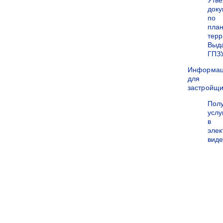
Утв
док
по
пла
терр
Выд
ГПЗ
Информа
для
застройщи
Пол
услу
в
эле
вид