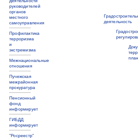
деятельности
руководителей
органов
Градостроитель
местного
деятельность
самоуправления
Градостро
Профилактика
регулиров
терроризма
и
Док
экстремизма
терр
пла
Межнациональные
отношения
Пучежская
межрайонная
прокуратура
Пенсионный
фонд
информирует
ГИБДД
информирует
"Росреестр"