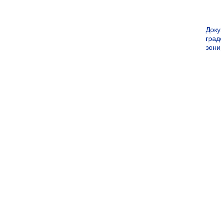
Док
град
зон