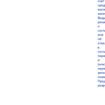
счет
сред
мате
капи
Выд
реш
о
согл
или
об
отка
в
согл
пер
и
(или
пере
жил
пом
Пре
раз