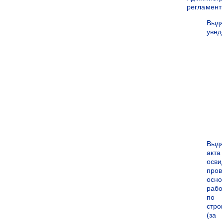
регламен
Выд
уве
Выд
акта
осви
про
осн
рабо
по
стро
(за