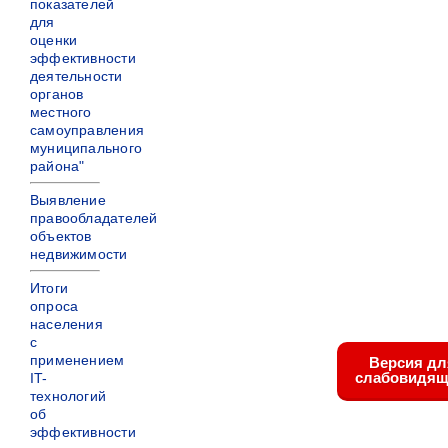
показателей
для
оценки
эффективности
деятельности
органов
местного
самоуправления
муниципального
района"
Выявление
правообладателей
объектов
недвижимости
Итоги
опроса
населения
с
применением
Версия дл
слабовидящ
IT-
технологий
об
эффективности