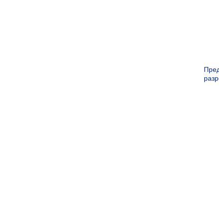
Пре
раз