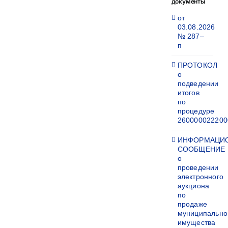
документы
от
03.08.2026
№ 287–
п
ПРОТОКОЛ
о
подведении
итогов
по
процедуре
260000022200
ИНФОРМАЦИ
СООБЩЕНИЕ
о
проведении
электронного
аукциона
по
продаже
муниципально
имущества