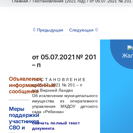
Главная
/
Постановления (2021 год)
/
от 05.07.2021 № 201 
Предыдущая
Следующая
Жал
от 05.07.2021 № 201
– п
Объявления,
П О С Т А Н О В Л Е Н И Е
информационные
от 05.07. 2021 № 201 – п
пос.Верхний Ландех
сообщения
Об исключении муниципального
имущества из оперативного
управления МКДОУ детского
Меры
сада «Рябинка»
поддержки
участников
Скачать полный текст
СВО и
документа