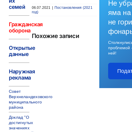
их
Не убр
семей
06.07.2021
|
Постановления (2021
яма на
год)
не гори
Гражданская
оборона
фонар
Похожие записи
Столкнулис
Открытые
проблемой 
ней!
данные
Подат
Наружная
реклама
Совет
Верхнеландеховского
муниципального
района
Доклад "О
достигнутых
значениях