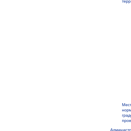
терр
Мес
нор
град
прое
Админист