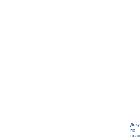
Док
по
пла