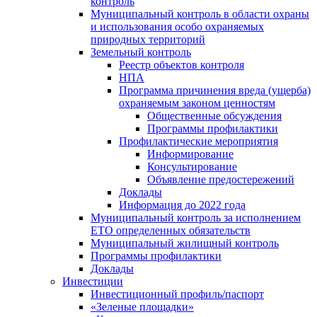
контроль
Муниципальный контроль в области охраны
и использования особо охраняемых
природных территорий
Земельный контроль
Реестр объектов контроля
НПА
Программа причинения вреда (ущерба)
охраняемым законом ценностям
Общественные обсуждения
Программы профилактики
Профилактические мероприятия
Информирование
Консультирование
Объявление предостережений
Доклады
Информация до 2022 года
Муниципальный контроль за исполнением
ЕТО определенных обязательств
Муниципальный жилищный контроль
Программы профилактики
Доклады
Инвестиции
Инвестиционный профиль/паспорт
«Зеленые площадки»