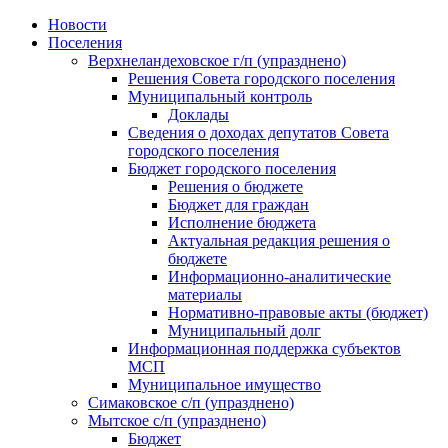
Skip
Новости
to
Поселения
content
Верхнеландеховское г/п (упразднено)
Решения Совета городского поселения
Муниципальный контроль
Доклады
Сведения о доходах депутатов Совета
городского поселения
Бюджет городского поселения
Решения о бюджете
Бюджет для граждан
Исполнение бюджета
Актуальная редакция решения о
бюджете
Информационно-аналитические
материалы
Нормативно-правовые акты (бюджет)
Муниципальный долг
Информационная поддержка субъектов
МСП
Муниципальное имущество
Симаковское с/п (упразднено)
Мытское с/п (упразднено)
Бюджет