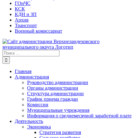
ГОиЧС
КСК
КДН и ЗП
Архив
Транспорт
Военный комиссариат
Результат
поиска:
Главная
Администрация
Руководство администрации
Органы администрации
Структура администрации
График приема граждан
Комиссии
Муниципальные учреждения
Информация о среднемесячной заработной плате
Деятельность
Экономика
Стратегия развития
Сельское хозяйство