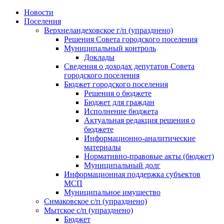
Skip
Новости
to
Поселения
content
Верхнеландеховское г/п (упразднено)
Решения Совета городского поселения
Муниципальный контроль
Доклады
Сведения о доходах депутатов Совета
городского поселения
Бюджет городского поселения
Решения о бюджете
Бюджет для граждан
Исполнение бюджета
Актуальная редакция решения о
бюджете
Информационно-аналитические
материалы
Нормативно-правовые акты (бюджет)
Муниципальный долг
Информационная поддержка субъектов
МСП
Муниципальное имущество
Симаковское с/п (упразднено)
Мытское с/п (упразднено)
Бюджет