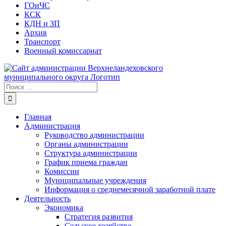
ГОиЧС
КСК
КДН и ЗП
Архив
Транспорт
Военный комиссариат
Результат
поиска:
Главная
Администрация
Руководство администрации
Органы администрации
Структура администрации
График приема граждан
Комиссии
Муниципальные учреждения
Информация о среднемесячной заработной плате
Деятельность
Экономика
Стратегия развития
Сельское хозяйство