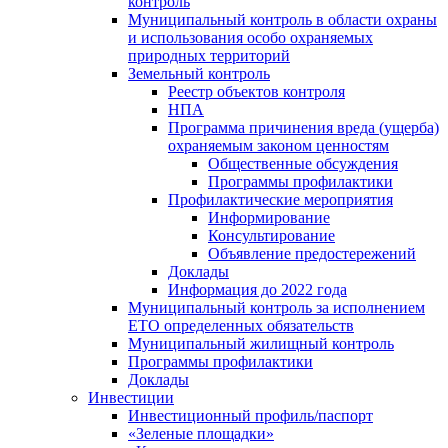
контроль
Муниципальный контроль в области охраны
и использования особо охраняемых
природных территорий
Земельный контроль
Реестр объектов контроля
НПА
Программа причинения вреда (ущерба)
охраняемым законом ценностям
Общественные обсуждения
Программы профилактики
Профилактические мероприятия
Информирование
Консультирование
Объявление предостережений
Доклады
Информация до 2022 года
Муниципальный контроль за исполнением
ЕТО определенных обязательств
Муниципальный жилищный контроль
Программы профилактики
Доклады
Инвестиции
Инвестиционный профиль/паспорт
«Зеленые площадки»