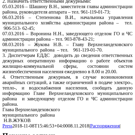
2. Назначить ответственными дежурными:
05.03.2016 – Шашину В.Н., заместителя главы администрации
района, руководителя аппарата – тел. 961-119-01-73;
06.03.2016 – Степеннова В.И., начальника управления
муниципального хозяйства администрации района – тел.
906-513- 62-45;
07.03.2016 – Воронина Н.Н., заведующего отделом ГО и ЧС
администрации района – тел. 903-878-43-21;
08.03.2016 – Жукова Н.В. – Главу Верхнеландеховского
муниципального района – тел. 961-119-01-70.
3. Диспетчерам ЕДДС доводить до сведения ответственных
дежурных оперативную информацию о работе объектов
жилищно-коммунальной сферы, состоянии систем
жизнеобеспечения населения ежедневно в 8.00 и 20.00.
4. Ответственным дежурным, в случае возникновения
аварийных ситуаций, а также ограничений в подаче электро-,
тепло-, и водоснабжения населения, сообщать данную
информацию Главе Верхнеландеховского муниципального
района и заведующему отделом ГО и ЧС администрации
района.
Глава Верхнеландеховского
муниципального района
Н.В.ЖУКОВ
Press
2018-11-08T15:46:53+04:00
08.11.2018
|
Распоряжения
|