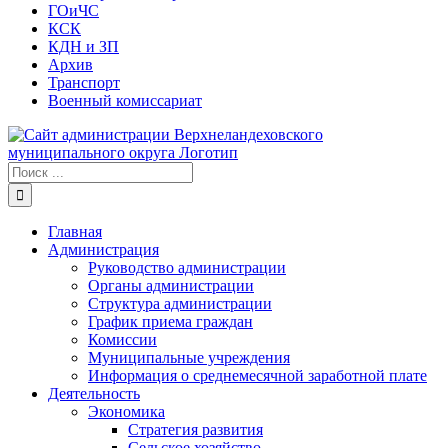
ГОиЧС
КСК
КДН и ЗП
Архив
Транспорт
Военный комиссариат
Результат
поиска:
Главная
Администрация
Руководство администрации
Органы администрации
Структура администрации
График приема граждан
Комиссии
Муниципальные учреждения
Информация о среднемесячной заработной плате
Деятельность
Экономика
Стратегия развития
Сельское хозяйство