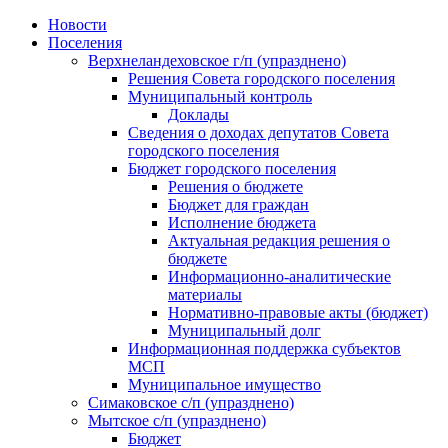
Skip
Новости
to
Поселения
content
Верхнеландеховское г/п (упразднено)
Решения Совета городского поселения
Муниципальный контроль
Доклады
Сведения о доходах депутатов Совета
городского поселения
Бюджет городского поселения
Решения о бюджете
Бюджет для граждан
Исполнение бюджета
Актуальная редакция решения о
бюджете
Информационно-аналитические
материалы
Нормативно-правовые акты (бюджет)
Муниципальный долг
Информационная поддержка субъектов
МСП
Муниципальное имущество
Симаковское с/п (упразднено)
Мытское с/п (упразднено)
Бюджет