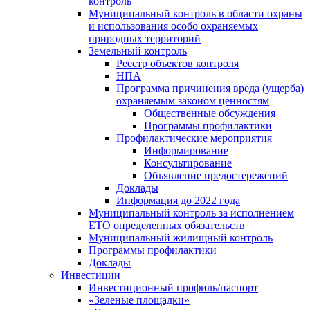
контроль
Муниципальный контроль в области охраны
и использования особо охраняемых
природных территорий
Земельный контроль
Реестр объектов контроля
НПА
Программа причинения вреда (ущерба)
охраняемым законом ценностям
Общественные обсуждения
Программы профилактики
Профилактические мероприятия
Информирование
Консультирование
Объявление предостережений
Доклады
Информация до 2022 года
Муниципальный контроль за исполнением
ЕТО определенных обязательств
Муниципальный жилищный контроль
Программы профилактики
Доклады
Инвестиции
Инвестиционный профиль/паспорт
«Зеленые площадки»