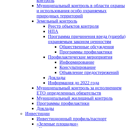
контроль
Муниципальный контроль в области охраны
и использования особо охраняемых
природных территорий
Земельный контроль
Реестр объектов контроля
НПА
Программа причинения вреда (ущерба)
охраняемым законом ценностям
Общественные обсуждения
Программы профилактики
Профилактические мероприятия
Информирование
Консультирование
Объявление предостережений
Доклады
Информация до 2022 года
Муниципальный контроль за исполнением
ЕТО определенных обязательств
Муниципальный жилищный контроль
Программы профилактики
Доклады
Инвестиции
Инвестиционный профиль/паспорт
«Зеленые площадки»