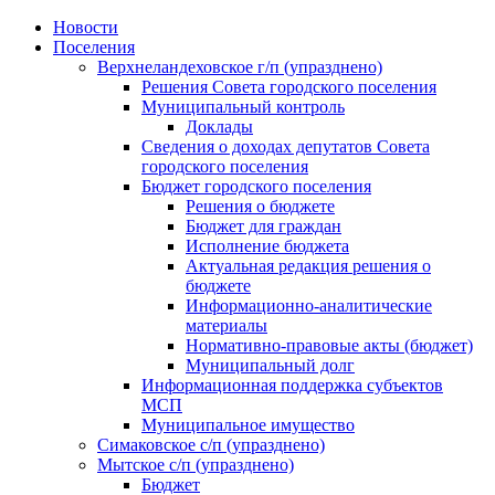
Skip
Новости
to
Поселения
content
Верхнеландеховское г/п (упразднено)
Решения Совета городского поселения
Муниципальный контроль
Доклады
Сведения о доходах депутатов Совета
городского поселения
Бюджет городского поселения
Решения о бюджете
Бюджет для граждан
Исполнение бюджета
Актуальная редакция решения о
бюджете
Информационно-аналитические
материалы
Нормативно-правовые акты (бюджет)
Муниципальный долг
Информационная поддержка субъектов
МСП
Муниципальное имущество
Симаковское с/п (упразднено)
Мытское с/п (упразднено)
Бюджет