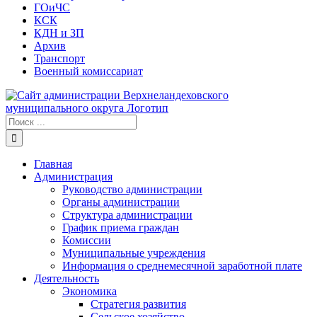
ГОиЧС
КСК
КДН и ЗП
Архив
Транспорт
Военный комиссариат
Результат
поиска:
Главная
Администрация
Руководство администрации
Органы администрации
Структура администрации
График приема граждан
Комиссии
Муниципальные учреждения
Информация о среднемесячной заработной плате
Деятельность
Экономика
Стратегия развития
Сельское хозяйство