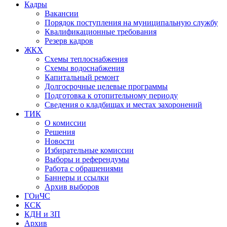
Кадры
Вакансии
Порядок поступления на муниципальную службу
Квалификационные требования
Резерв кадров
ЖКХ
Схемы теплоснабжения
Схемы водоснабжения
Капитальный ремонт
Долгосрочные целевые программы
Подготовка к отопительному периоду
Сведения о кладбищах и местах захоронений
ТИК
О комиссии
Решения
Новости
Избирательные комиссии
Выборы и референдумы
Работа с обращениями
Баннеры и ссылки
Архив выборов
ГОиЧС
КСК
КДН и ЗП
Архив