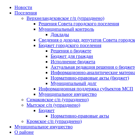
Skip
Новости
to
Поселения
content
Верхнеландеховское г/п (упразднено)
Решения Совета городского поселения
Муниципальный контроль
Доклады
Сведения о доходах депутатов Совета городск
Бюджет городского поселения
Решения о бюджете
Бюджет для граждан
Исполнение бюджета
Актуальная редакция решения о бюджет
Информационно-аналитические матери
Нормативно-правовые акты (бюджет)
Муниципальный долг
Информационная поддержка субъектов МСП
Муниципальное имущество
Симаковское с/п (упразднено)
Мытское с/п (упразднено)
Бюджет
Нормативно-правовые акты
Кромское с/п (упразднено)
Муниципальное имущество
О районе