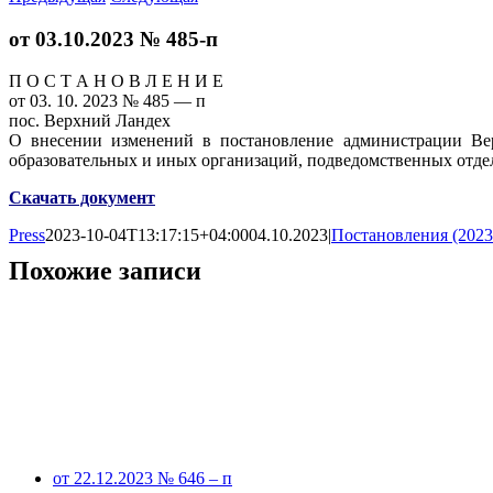
от 03.10.2023 № 485-п
П О С Т А Н О В Л Е Н И Е
от 03. 10. 2023 № 485 — п
пос. Верхний Ландех
О внесении изменений в постановление администрации Вер
образовательных и иных организаций, подведомственных отде
Скачать документ
Press
2023-10-04T13:17:15+04:00
04.10.2023
|
Постановления (2023
Похожие записи
от 22.12.2023 № 646 – п