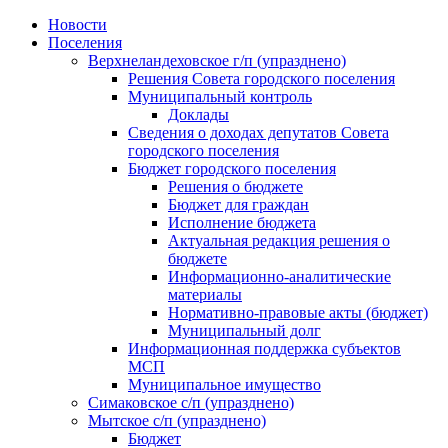
Skip
Новости
to
Поселения
content
Верхнеландеховское г/п (упразднено)
Решения Совета городского поселения
Муниципальный контроль
Доклады
Сведения о доходах депутатов Совета
городского поселения
Бюджет городского поселения
Решения о бюджете
Бюджет для граждан
Исполнение бюджета
Актуальная редакция решения о
бюджете
Информационно-аналитические
материалы
Нормативно-правовые акты (бюджет)
Муниципальный долг
Информационная поддержка субъектов
МСП
Муниципальное имущество
Симаковское с/п (упразднено)
Мытское с/п (упразднено)
Бюджет