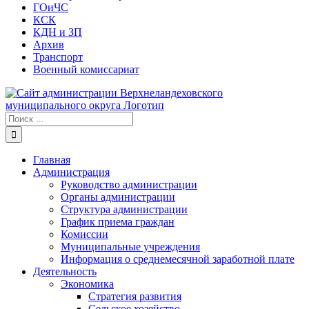
ГОиЧС
КСК
КДН и ЗП
Архив
Транспорт
Военный комиссариат
Результат
поиска:
Главная
Администрация
Руководство администрации
Органы администрации
Структура администрации
График приема граждан
Комиссии
Муниципальные учреждения
Информация о среднемесячной заработной плате
Деятельность
Экономика
Стратегия развития
Сельское хозяйство