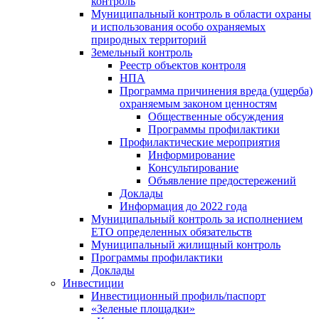
контроль
Муниципальный контроль в области охраны
и использования особо охраняемых
природных территорий
Земельный контроль
Реестр объектов контроля
НПА
Программа причинения вреда (ущерба)
охраняемым законом ценностям
Общественные обсуждения
Программы профилактики
Профилактические мероприятия
Информирование
Консультирование
Объявление предостережений
Доклады
Информация до 2022 года
Муниципальный контроль за исполнением
ЕТО определенных обязательств
Муниципальный жилищный контроль
Программы профилактики
Доклады
Инвестиции
Инвестиционный профиль/паспорт
«Зеленые площадки»