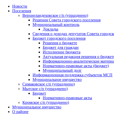
Skip
Новости
to
Поселения
content
Верхнеландеховское г/п (упразднено)
Решения Совета городского поселения
Муниципальный контроль
Доклады
Сведения о доходах депутатов Совета городск
Бюджет городского поселения
Решения о бюджете
Бюджет для граждан
Исполнение бюджета
Актуальная редакция решения о бюджет
Информационно-аналитические матери
Нормативно-правовые акты (бюджет)
Муниципальный долг
Информационная поддержка субъектов МСП
Муниципальное имущество
Симаковское с/п (упразднено)
Мытское с/п (упразднено)
Бюджет
Нормативно-правовые акты
Кромское с/п (упразднено)
Муниципальное имущество
О районе