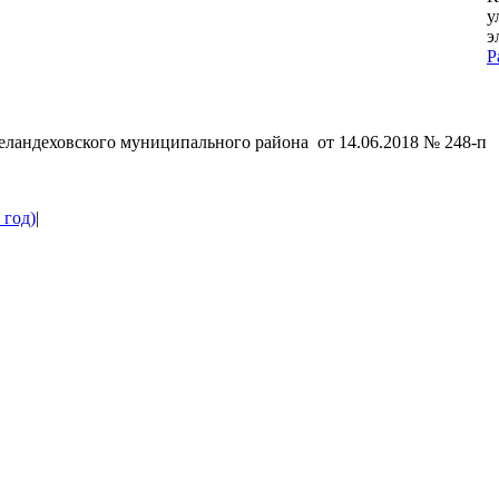
у
э
P
G
to
T
ландеховского муниципального района от 14.06.2018 № 248-п
 год)
|