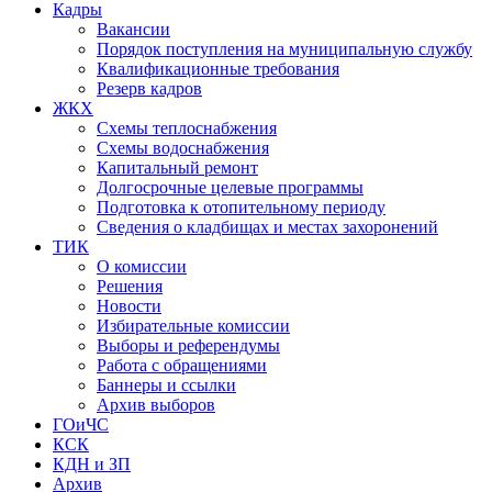
Кадры
Вакансии
Порядок поступления на муниципальную службу
Квалификационные требования
Резерв кадров
ЖКХ
Схемы теплоснабжения
Схемы водоснабжения
Капитальный ремонт
Долгосрочные целевые программы
Подготовка к отопительному периоду
Сведения о кладбищах и местах захоронений
ТИК
О комиссии
Решения
Новости
Избирательные комиссии
Выборы и референдумы
Работа с обращениями
Баннеры и ссылки
Архив выборов
ГОиЧС
КСК
КДН и ЗП
Архив