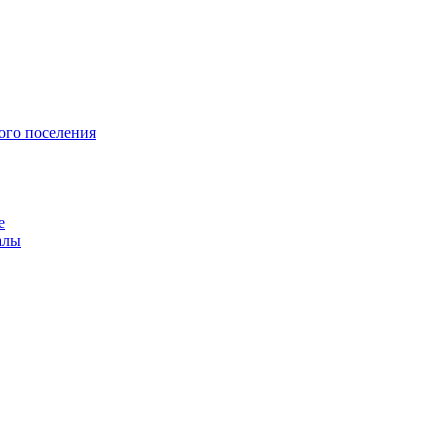
ого поселения
е
алы