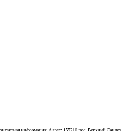
онтактная информация: Адрес: 155210 пос. Верхний Ландех,