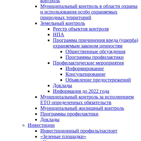
контроль
Муниципальный контроль в области охраны
и использования особо охраняемых
природных территорий
Земельный контроль
Реестр объектов контроля
НПА
Программа причинения вреда (ущерба)
охраняемым законом ценностям
Общественные обсуждения
Программы профилактики
Профилактические мероприятия
Информирование
Консультирование
Объявление предостережений
Доклады
Информация до 2022 года
Муниципальный контроль за исполнением
ЕТО определенных обязательств
Муниципальный жилищный контроль
Программы профилактики
Доклады
Инвестиции
Инвестиционный профиль/паспорт
«Зеленые площадки»