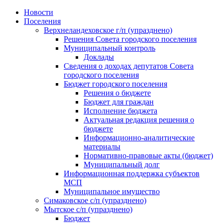
Skip
Новости
to
Поселения
content
Верхнеландеховское г/п (упразднено)
Решения Совета городского поселения
Муниципальный контроль
Доклады
Сведения о доходах депутатов Совета
городского поселения
Бюджет городского поселения
Решения о бюджете
Бюджет для граждан
Исполнение бюджета
Актуальная редакция решения о
бюджете
Информационно-аналитические
материалы
Нормативно-правовые акты (бюджет)
Муниципальный долг
Информационная поддержка субъектов
МСП
Муниципальное имущество
Симаковское с/п (упразднено)
Мытское с/п (упразднено)
Бюджет