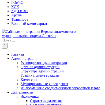
ГОиЧС
КСК
КДН и ЗП
Архив
Транспорт
Военный комиссариат
Результат
поиска:
Главная
Администрация
Руководство администрации
Органы администрации
Структура администрации
График приема граждан
Комиссии
Муниципальные учреждения
Информация о среднемесячной заработной плате
Деятельность
Экономика
Стратегия развития
Сельское хозяйство