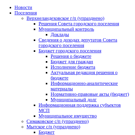
Skip
Новости
to
Поселения
content
Верхнеландеховское г/п (упразднено)
Решения Совета городского поселения
Муниципальный контроль
Доклады
Сведения о доходах депутатов Совета
городского поселения
Бюджет городского поселения
Решения о бюджете
Бюджет для граждан
Исполнение бюджета
Актуальная редакция решения о
бюджете
Информационно-аналитические
материалы
Нормативно-правовые акты (бюджет)
Муниципальный долг
Информационная поддержка субъектов
МСП
Муниципальное имущество
Симаковское с/п (упразднено)
Мытское с/п (упразднено)
Бюджет