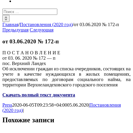
Результат
поиска:
Главная
/
Постановления (2020 год)
/
от 03.06.2020 № 172-п
Предыдущая
Следующая
от 03.06.2020 № 172-п
П О С Т А Н О В Л Е Н И Е
от 03. 06. 2020 № 172 — п
пос. Верхний Ландех
Об исключении граждан из списка очередников, состоящих на
учете в качестве нуждающихся в жилых помещениях,
предоставляемых по договорам социального найма, на
территории Верхнеландеховского городского поселения
Скачать полный текст документа
Press
2020-06-05T09:23:58+04:00
05.06.2020
|
Постановления
(2020 год)
|
Похожие записи